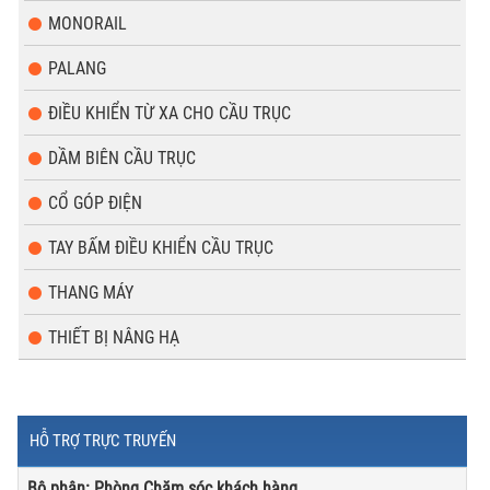
MONORAIL
PALANG
ĐIỀU KHIỂN TỪ XA CHO CẦU TRỤC
DẦM BIÊN CẦU TRỤC
CỔ GÓP ĐIỆN
TAY BẤM ĐIỀU KHIỂN CẦU TRỤC
THANG MÁY
THIẾT BỊ NÂNG HẠ
HỖ TRỢ TRỰC TRUYẾN
Bộ phận: Phòng Chăm sóc khách hàng