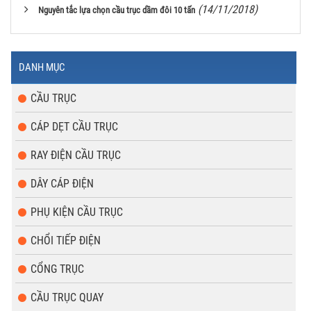
(14/11/2018)
Nguyên tắc lựa chọn cầu trục dầm đôi 10 tấn
DANH MỤC
CẦU TRỤC
CÁP DẸT CẦU TRỤC
RAY ĐIỆN CẦU TRỤC
DÂY CÁP ĐIỆN
PHỤ KIỆN CẦU TRỤC
CHỔI TIẾP ĐIỆN
CỔNG TRỤC
CẦU TRỤC QUAY