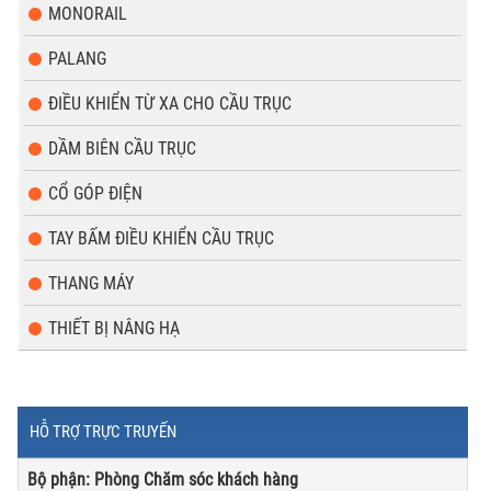
MONORAIL
PALANG
ĐIỀU KHIỂN TỪ XA CHO CẦU TRỤC
DẦM BIÊN CẦU TRỤC
CỔ GÓP ĐIỆN
TAY BẤM ĐIỀU KHIỂN CẦU TRỤC
THANG MÁY
THIẾT BỊ NÂNG HẠ
HỖ TRỢ TRỰC TRUYẾN
Bộ phận: Phòng Chăm sóc khách hàng