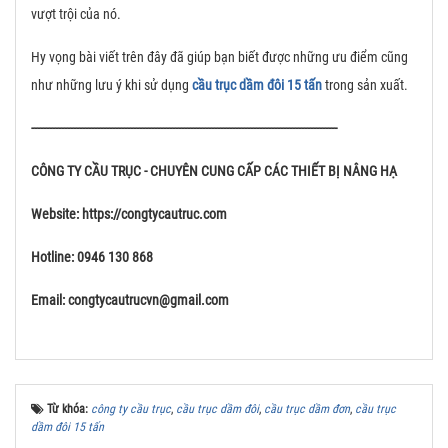
vượt trội của nó.
Hy vọng bài viết trên đây đã giúp bạn biết được những ưu điểm cũng
như những lưu ý khi sử dụng
cầu trục dầm đôi 15 tấn
trong sản xuất.
------------------------------------------------------------------------------------------------------
CÔNG TY CẦU TRỤC - CHUYÊN CUNG CẤP CÁC THIẾT BỊ NÂNG HẠ
Website: https://congtycautruc.com
Hotline: 0946 130 868
Email: congtycautrucvn@gmail.com
Từ khóa:
công ty cầu trục
,
cầu trục dầm đôi
,
cầu trục dầm đơn
,
cầu trục
dầm đôi 15 tấn