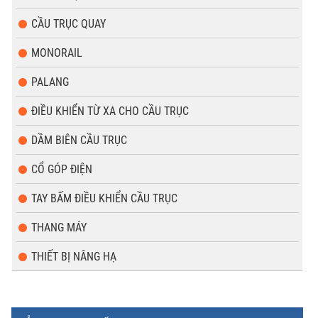
CẦU TRỤC QUAY
MONORAIL
PALANG
ĐIỀU KHIỂN TỪ XA CHO CẦU TRỤC
DẦM BIÊN CẦU TRỤC
CỔ GÓP ĐIỆN
TAY BẤM ĐIỀU KHIỂN CẦU TRỤC
THANG MÁY
THIẾT BỊ NÂNG HẠ