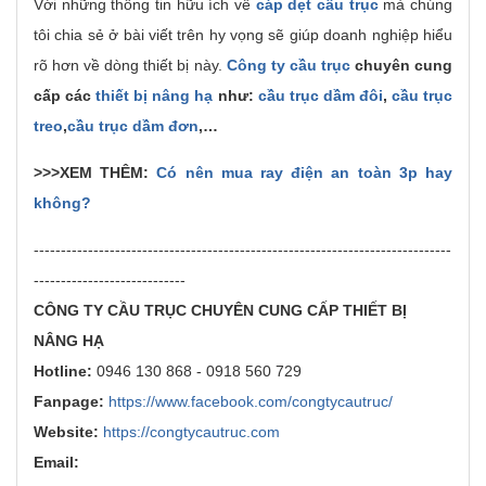
Với những thông tin hữu ích về
cáp dẹt cầu trục
mà chúng
tôi chia sẻ ở bài viết trên hy vọng sẽ giúp doanh nghiệp hiểu
rõ hơn về dòng thiết bị này.
Công ty cầu trục
chuyên cung
cấp các
thiết bị nâng hạ
như:
cầu trục dầm đôi
,
cầu trục
treo
,
cầu trục dầm đơn
,…
>>>XEM THÊM:
Có nên mua ray điện an toàn 3p hay
không?
-----------------------------------------------------------------------------
----------------------------
CÔNG TY CẦU TRỤC CHUYÊN CUNG CẤP THIẾT BỊ
NÂNG HẠ
Hotline:
0946 130 868 - 0918 560 729
Fanpage:
https://www.facebook.com/congtycautruc/
Website:
https://congtycautruc.com
Email: