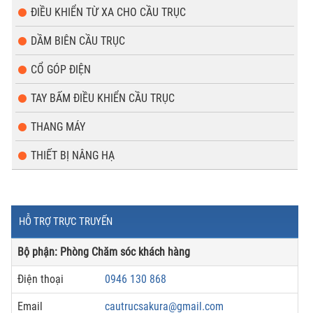
ĐIỀU KHIỂN TỪ XA CHO CẦU TRỤC
DẦM BIÊN CẦU TRỤC
CỔ GÓP ĐIỆN
TAY BẤM ĐIỀU KHIỂN CẦU TRỤC
THANG MÁY
THIẾT BỊ NÂNG HẠ
HỖ TRỢ TRỰC TRUYẾN
Bộ phận: Phòng Chăm sóc khách hàng
Điện thoại
0946 130 868
Email
cautrucsakura@gmail.com