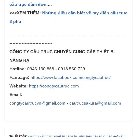
cầu trục dầm đơn
,…
>>>XEM THÊM:
Những điều cần biết về ray điện cầu trục
3 pha
-----------------------------------------------------------------------------
----------------------------
CÔNG TY CẦU TRỤC CHUYÊN CUNG CẤP THIẾT BỊ
NÂNG HẠ
Hotline:
0946 130 868 - 0918 560 729
Fanpage:
https://www.facebook.com/congtycautruc/
Website:
https://congtycautruc.com
Email:
congtycautrucvn@gmail.com
-
cautrucsakura@gmail.com
Từ khóa:
công ty cầu trục
,
thiết bị nâng hạ
,
phụ kiện cầu trục
,
cáp dẹt cầu