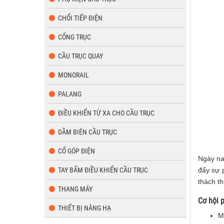
CHỔI TIẾP ĐIỆN
CỔNG TRỤC
CẦU TRỤC QUAY
MONORAIL
PALANG
ĐIỀU KHIỂN TỪ XA CHO CẦU TRỤC
DẦM BIÊN CẦU TRỤC
CỔ GÓP ĐIỆN
Ngày na
đẩy sự 
TAY BẤM ĐIỀU KHIỂN CẦU TRỤC
thách th
THANG MÁY
Cơ hội p
THIẾT BỊ NÂNG HẠ
M