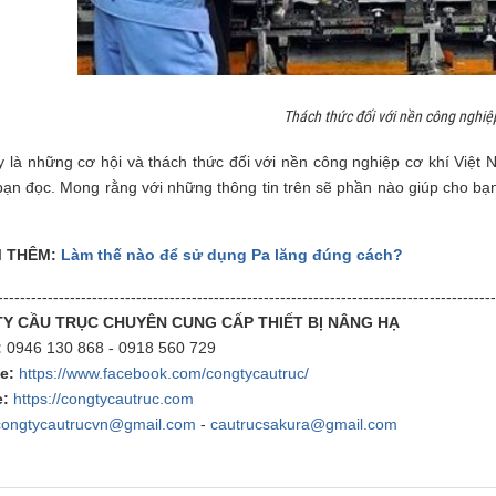
Thách thức đối với nền công nghiệp
y là những cơ hội và thách thức đối với nền công nghiệp cơ khí Việ
bạn đọc. Mong rằng với những thông tin trên sẽ phần nào giúp cho bạn
M THÊM:
Làm thế nào để sử dụng Pa lăng đúng cách?
------------------------------------------------------------------------------------------
Y CẦU TRỤC CHUYÊN CUNG CẤP THIẾT BỊ NÂNG HẠ
:
0946 130 868 - 0918 560 729
e:
https://www.facebook.com/congtycautruc/
:
https://congtycautruc.com
congtycautrucvn@gmail.com
-
cautrucsakura@gmail.com