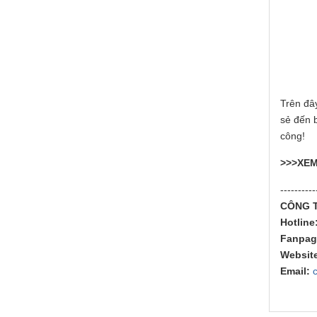
Trên đâ
sẻ đến 
công!
>>>XE
----------
CÔNG T
Hotline
Fanpag
Website
Email: