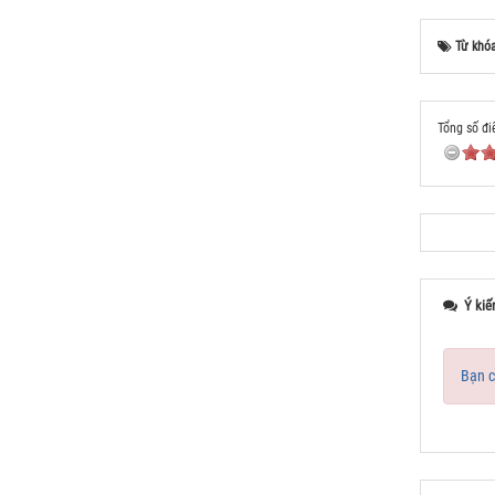
Từ khó
Tổng số đi
Ý kiế
Bạn c