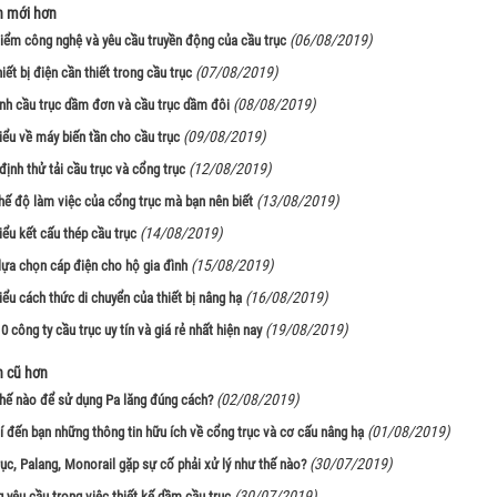
n mới hơn
(06/08/2019)
iểm công nghệ và yêu cầu truyền động của cầu trục
(07/08/2019)
iết bị điện cần thiết trong cầu trục
(08/08/2019)
nh cầu trục dầm đơn và cầu trục dầm đôi
(09/08/2019)
iểu về máy biến tần cho cầu trục
(12/08/2019)
ịnh thử tải cầu trục và cổng trục
(13/08/2019)
hế độ làm việc của cổng trục mà bạn nên biết
(14/08/2019)
iểu kết cấu thép cầu trục
(15/08/2019)
lựa chọn cáp điện cho hộ gia đình
(16/08/2019)
ểu cách thức di chuyển của thiết bị nâng hạ
(19/08/2019)
 công ty cầu trục uy tín và giá rẻ nhất hiện nay
n cũ hơn
(02/08/2019)
hế nào để sử dụng Pa lăng đúng cách?
(01/08/2019)
í đến bạn những thông tin hữu ích về cổng trục và cơ cấu nâng hạ
(30/07/2019)
rục, Palang, Monorail gặp sự cố phải xử lý như thế nào?
(30/07/2019)
 yêu cầu trong việc thiết kế dầm cầu trục