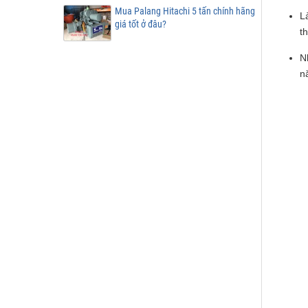
Mua Palang Hitachi 5 tấn chính hãng
L
giá tốt ở đâu?
t
N
n