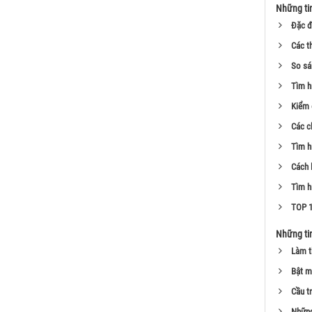
Những ti
Đặc đ
Các th
So sá
Tìm h
Kiểm đ
Các c
Tìm h
Cách 
Tìm hi
TOP 10
Những ti
Làm t
Bật m
Cầu t
Những