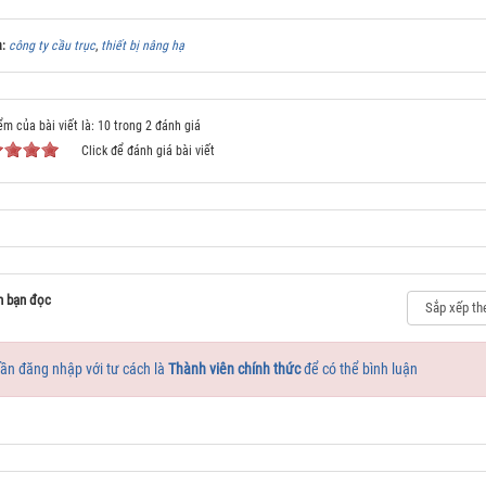
a:
công ty cầu trục
,
thiết bị nâng hạ
ểm của bài viết là: 10 trong 2 đánh giá
Click để đánh giá bài viết
n bạn đọc
ần đăng nhập với tư cách là
Thành viên chính thức
để có thể bình luận