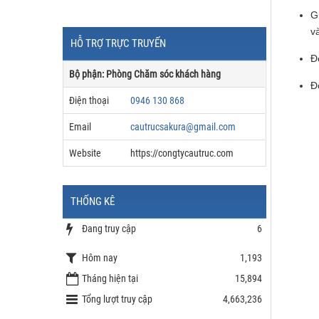
G
v
HỖ TRỢ TRỰC TRUYẾN
Đ
Bộ phận: Phòng Chăm sóc khách hàng
Đ
Điện thoại
0946 130 868
Email
cautrucsakura@gmail.com
Website
https://congtycautruc.com
THỐNG KÊ
Đang truy cập
6
Hôm nay
1,193
Tháng hiện tại
15,894
Tổng lượt truy cập
4,663,236