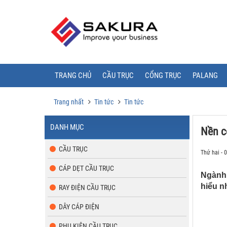
TRANG CHỦ
CẦU TRỤC
CỔNG TRỤC
PALANG
Trang nhất
Tin tức
Tin tức
DANH MỤC
Nền c
CẦU TRỤC
Thứ hai - 
CÁP DẸT CẦU TRỤC
Ngành 
hiểu n
RAY ĐIỆN CẦU TRỤC
DÂY CÁP ĐIỆN
PHỤ KIỆN CẦU TRỤC