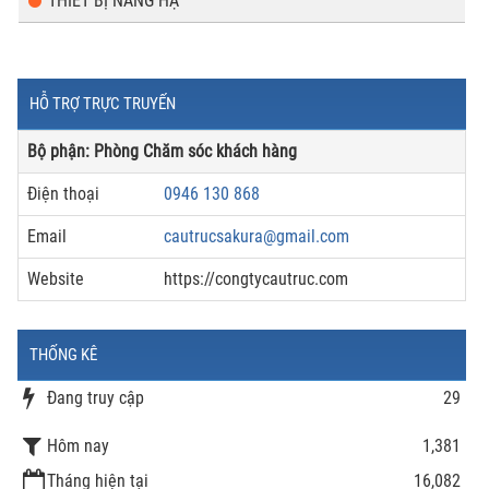
THIẾT BỊ NÂNG HẠ
HỖ TRỢ TRỰC TRUYẾN
Bộ phận: Phòng Chăm sóc khách hàng
Điện thoại
0946 130 868
Email
cautrucsakura@gmail.com
Website
https://congtycautruc.com
THỐNG KÊ
Đang truy cập
29
Hôm nay
1,381
Tháng hiện tại
16,082