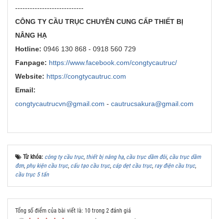
----------------------------
CÔNG TY CẦU TRỤC CHUYÊN CUNG CẤP THIẾT BỊ
NÂNG HẠ
Hotline:
0946 130 868 - 0918 560 729
Fanpage:
https://www.facebook.com/congtycautruc/
Website:
https://congtycautruc.com
Email:
congtycautrucvn@gmail.com
-
cautrucsakura@gmail.com
Từ khóa:
công ty cầu trục
,
thiết bị nâng hạ
,
cầu trục dầm đôi
,
cầu trục dầm
đơn
,
phụ kiện cầu trục
,
cấu tạo cầu trục
,
cáp dẹt cầu trục
,
ray điện cầu trục
,
cầu trục 5 tấn
Tổng số điểm của bài viết là: 10 trong 2 đánh giá