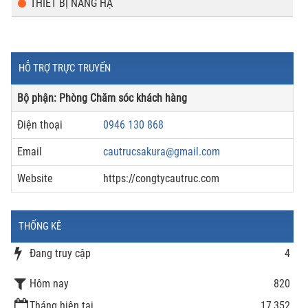
THIẾT BỊ NÂNG HẠ
HỖ TRỢ TRỰC TRUYẾN
Bộ phận: Phòng Chăm sóc khách hàng
Điện thoại
0946 130 868
Email
cautrucsakura@gmail.com
Website
https://congtycautruc.com
THỐNG KÊ
Đang truy cập
4
Hôm nay
820
Tháng hiện tại
17,352