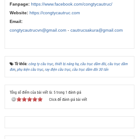
Fanpage:
https://www.facebook.com/congtycautruc/
Website:
https://congtycautruc.com
Email:
congtycautrucvn@gmail.com
-
cautrucsakura@gmail.com
Từ khóa:
công ty cầu trục
,
thiết bị nâng hạ
,
cầu trục dầm đôi
,
cầu trục dầm
đơn
,
phụ kiện cầu trục
,
ray điện cầu trục
,
cầu trục dầm đôi 30 tấn
Tổng số điểm của bài viết là: 5 trong 1 đánh giá
Click để đánh giá bài viết