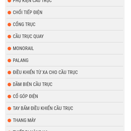
PHỤ KIỆN CẦU TRỤC
CHỔI TIẾP ĐIỆN
CỔNG TRỤC
CẦU TRỤC QUAY
MONORAIL
PALANG
ĐIỀU KHIỂN TỪ XA CHO CẦU TRỤC
DẦM BIÊN CẦU TRỤC
CỔ GÓP ĐIỆN
TAY BẤM ĐIỀU KHIỂN CẦU TRỤC
THANG MÁY