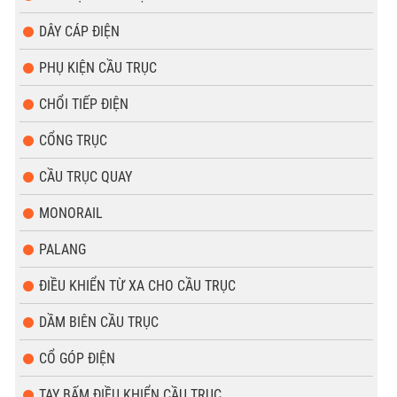
DÂY CÁP ĐIỆN
PHỤ KIỆN CẦU TRỤC
CHỔI TIẾP ĐIỆN
CỔNG TRỤC
CẦU TRỤC QUAY
MONORAIL
PALANG
ĐIỀU KHIỂN TỪ XA CHO CẦU TRỤC
DẦM BIÊN CẦU TRỤC
CỔ GÓP ĐIỆN
TAY BẤM ĐIỀU KHIỂN CẦU TRỤC