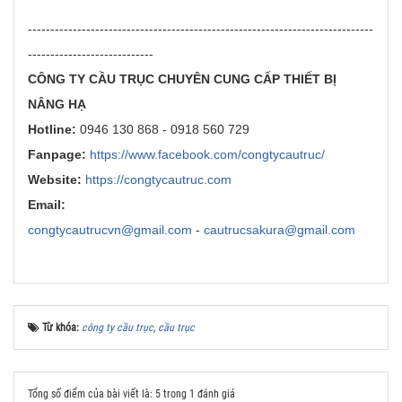
-----------------------------------------------------------------------------
----------------------------
CÔNG TY CẦU TRỤC CHUYÊN CUNG CẤP THIẾT BỊ
NÂNG HẠ
Hotline:
0946 130 868 - 0918 560 729
Fanpage:
https://www.facebook.com/congtycautruc/
Website:
https://congtycautruc.com
Email:
congtycautrucvn@gmail.com
-
cautrucsakura@gmail.com
Từ khóa:
công ty cầu trục
,
cầu trục
Tổng số điểm của bài viết là: 5 trong 1 đánh giá