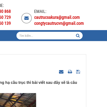
E:
30 868
EMAIL:
60 729
cautrucsakura@gmail.com
60 139
congtycautrucvn@gmail.com
hạ cầu trục thì bài viết sau đây sẽ là câu