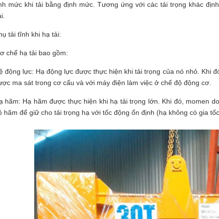
nh mức khi tải bằng định mức. Tương ứng với các tải trọng khác địn
i.
ụ tải tĩnh khi hạ tải:
cơ chế hạ tải bao gồm:
ệ động lực: Hạ động lực được thực hiện khi tải trọng của nó nhỏ. Khi 
ược ma sát trong cơ cấu và với máy điện làm việc ở chế độ động cơ.
ạ hãm: Hạ hãm được thực hiện khi hạ tải trọng lớn. Khi đó, momen do t
ộ hãm để giữ cho tải trọng hạ với tốc động ổn định (hạ không có gia tốc