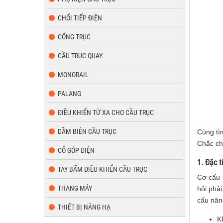
CHỔI TIẾP ĐIỆN
CỔNG TRỤC
CẦU TRỤC QUAY
MONORAIL
PALANG
ĐIỀU KHIỂN TỪ XA CHO CẦU TRỤC
DẦM BIÊN CẦU TRỤC
Cùng tìm
Chắc chắ
CỔ GÓP ĐIỆN
1. Đặc t
TAY BẤM ĐIỀU KHIỂN CẦU TRỤC
Cơ cấu n
THANG MÁY
hỏi phải
cấu nân
THIẾT BỊ NÂNG HẠ
K