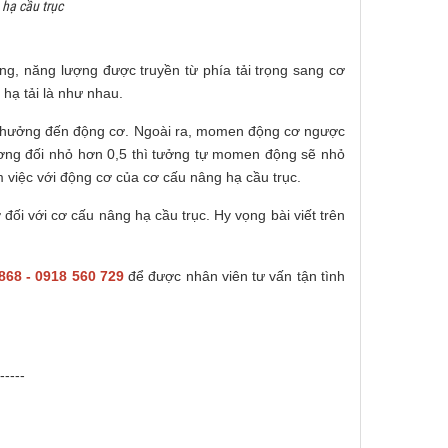
 hạ cầu trục
ọng, năng lượng được truyền từ phía tải trọng sang cơ
 hạ tải là như nhau.
ảnh hưởng đến động cơ. Ngoài ra, momen động cơ ngược
tương đối nhỏ hơn 0,5 thì tưởng tự momen động sẽ nhỏ
việc với động cơ của cơ cấu nâng hạ cầu trục.
đối với cơ cấu nâng hạ cầu trục. Hy vọng bài viết trên
868 - 0918 560 729
để được nhân viên tư vấn tận tình
-----