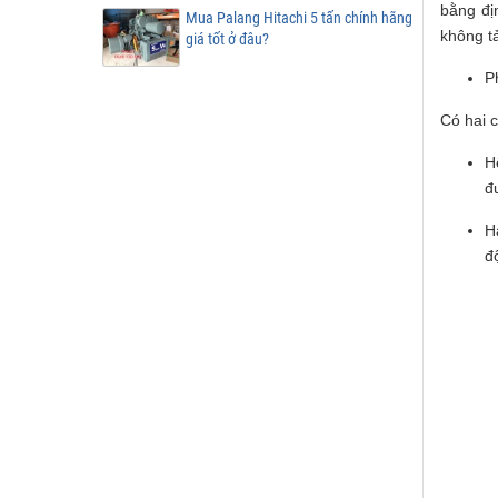
bằng đị
Mua Palang Hitachi 5 tấn chính hãng
không tả
giá tốt ở đâu?
Ph
Có hai 
H
đ
H
đ