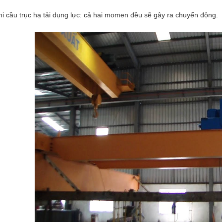
hi cầu trục hạ tải dụng lực: cả hai momen đều sẽ gây ra chuyển động.