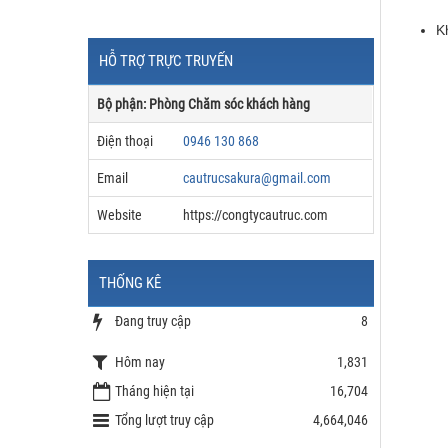
K
HỖ TRỢ TRỰC TRUYẾN
Bộ phận: Phòng Chăm sóc khách hàng
Điện thoại
0946 130 868
Email
cautrucsakura@gmail.com
Website
https://congtycautruc.com
THỐNG KÊ
Đang truy cập
8
Hôm nay
1,831
Tháng hiện tại
16,704
Tổng lượt truy cập
4,664,046