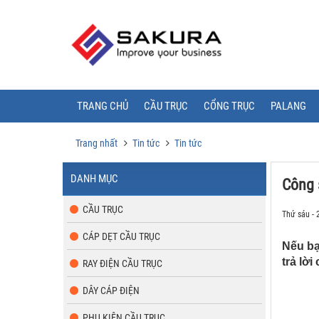
TRANG CHỦ
CẦU TRỤC
CỔNG TRỤC
PALANG
Trang nhất
Tin tức
Tin tức
DANH MỤC
Công 
CẦU TRỤC
Thứ sáu - 
CÁP DẸT CẦU TRỤC
Nếu bạ
trả lờ
RAY ĐIỆN CẦU TRỤC
DÂY CÁP ĐIỆN
PHỤ KIỆN CẦU TRỤC