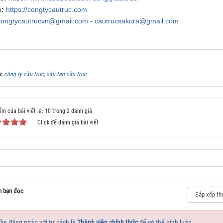
:
https://congtycautruc.com
congtycautrucvn@gmail.com
-
cautrucsakura@gmail.com
a:
công ty cầu trục
,
cấu tạo cầu trục
ểm của bài viết là: 10 trong 2 đánh giá
Click để đánh giá bài viết
n bạn đọc
ần đăng nhập với tư cách là
Thành viên chính thức
để có thể bình luận