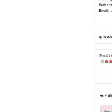
Website
Email:
Từ khó
Tổng số đi
Ý kiế
Bạn c