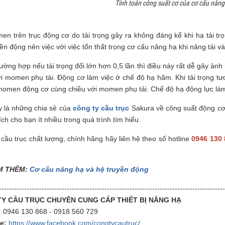
Tính toán công suất cơ của cơ cấu nâng
en trên trục động cơ do tải trọng gây ra không đáng kể khi hạ tải tr
ền động nên việc với việc tổn thất trọng cơ cấu nâng hạ khi nâng tải và
rường hợp nếu tải trọng đối lớn hơn 0,5 lần thì điều này rất dễ gây 
ới momen phụ tải. Động cơ làm việc ở chế độ hạ hãm. Khi tải trọng 
momen động cơ cùng chiều với momen phụ tải. Chế độ hạ động lực làm 
y là những chia sẻ của
công ty cầu trục
Sakura về công suất động cơ 
ích cho bạn ít nhiều trong quá trình tìm hiểu.
cầu trục chất lượng, chính hãng hãy liên hệ theo số hotline
0946 130 
M THÊM:
Cơ cấu nâng hạ và hệ truyền động
------------------------------------------------------------------------------------------
Y CẦU TRỤC CHUYÊN CUNG CẤP THIẾT BỊ NÂNG HẠ
:
0946 130 868 - 0918 560 729
e:
https://www.facebook.com/congtycautruc/