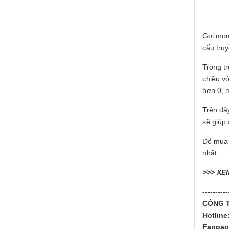
Gọi mom
cấu truy
Trong t
chiều v
hơn 0, 
Trên đâ
sẽ giúp 
Để mua 
nhất.
>>> XE
----------
CÔNG T
Hotline
Fanpag