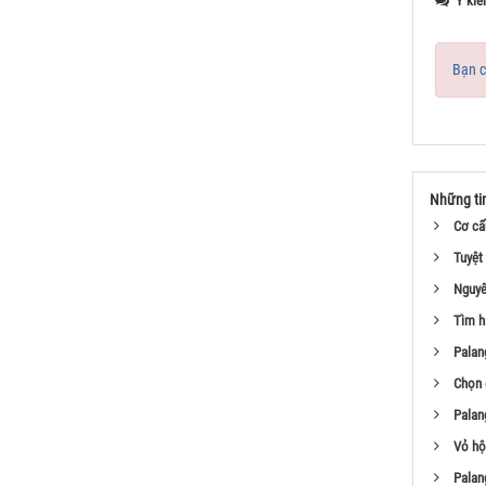
Ý kiế
Bạn c
Những ti
Cơ cấ
Tuyệt 
Nguyên
Tìm h
Palan
Chọn 
Palang
Vỏ hộp
Palang