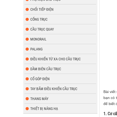
CHỔI TIẾP ĐIỆN
CỔNG TRỤC
CẦU TRỤC QUAY
MONORAIL
PALANG
ĐIỀU KHIỂN TỪ XA CHO CẦU TRỤC
DẦM BIÊN CẦU TRỤC
CỔ GÓP ĐIỆN
TAY BẤM ĐIỀU KHIỂN CẦU TRỤC
Bài viế
bạn có 
THANG MÁY
để biết 
THIẾT BỊ NÂNG HẠ
1. Cơ c