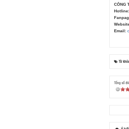
CÔNG T
Hotline
Fanpag
Website
Email:
Từ khó
Tổng số đi