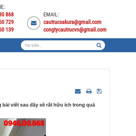
E:
30 868
EMAIL:
60 729
cautrucsakura@gmail.com
60 139
congtycautrucvn@gmail.com
bài viết sau đây sẽ rất hữu ích trong quá