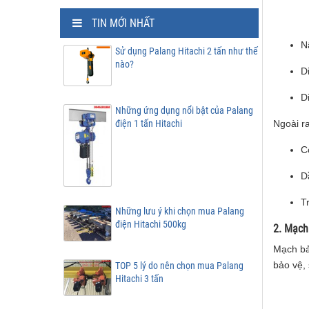
TIN MỚI NHẤT
N
Sử dụng Palang Hitachi 2 tấn như thế
nào?
D
D
Những ứng dụng nổi bật của Palang
điện 1 tấn Hitachi
Ngoài r
C
D
T
Những lưu ý khi chọn mua Palang
điện Hitachi 500kg
2. Mạch
Mạch bả
bảo vệ, 
TOP 5 lý do nên chọn mua Palang
Hitachi 3 tấn