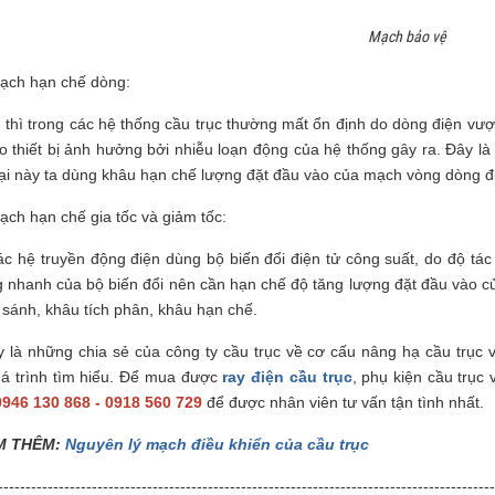
Mạch bảo vệ
ạch hạn chế dòng:
, thì trong các hệ thống cầu trục thường mất ổn định do dòng điện vư
do thiết bị ảnh hưởng bởi nhiễu loạn động của hệ thống gây ra. Đây l
oại này ta dùng khâu hạn chế lượng đặt đầu vào của mạch vòng dòng đ
ạch hạn chế gia tốc và giảm tốc:
ác hệ truyền động điện dùng bộ biến đổi điện tử công suất, do độ tác
g nhanh của bộ biến đổi nên cần hạn chế độ tăng lượng đặt đầu vào 
 sánh, khâu tích phân, khâu hạn chế.
y là những chia sẻ của công ty cầu trục về cơ cấu nâng hạ cầu trục 
uá trình tìm hiểu. Để mua được
ray điện cầu trục
, phụ kiện cầu trục 
0946 130 868 - 0918 560 729
để được nhân viên tư vấn tận tình nhất.
M THÊM:
Nguyên lý mạch điều khiển của cầu trục
------------------------------------------------------------------------------------------