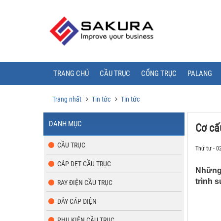
TRANG CHỦ
CẦU TRỤC
CỔNG TRỤC
PALANG
Trang nhất
Tin tức
Tin tức
DANH MỤC
Cơ cấ
CẦU TRỤC
Thứ tư - 0
CÁP DẸT CẦU TRỤC
Những 
trình 
RAY ĐIỆN CẦU TRỤC
DÂY CÁP ĐIỆN
PHỤ KIỆN CẦU TRỤC