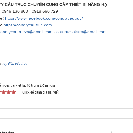
Y CẦU TRỤC CHUYÊN CUNG CẤP THIẾT BỊ NÂNG HẠ
:
0946 130 868 - 0918 560 729
e:
https://www.facebook.com/congtycautruc/
:
https://congtycautruc.com
congtycautrucvn@gmail.com
-
cautrucsakura@gmail.com
a:
ray điện cầu trục
ểm của bài viết là: 10 trong 2 đánh giá
Click để đánh giá bài viết