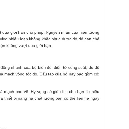
ợt quá giới hạn cho phép. Nguyên nhân của hiện tượng
à việc nhiễu loạn không khắc phục được do để hạn chế
iện không vượt quá giới hạn.
 động nhanh của bộ biến đổi điện tử công suất, do độ
của mạch vòng tốc độ. Cấu tạo của bộ này bao gồm có:
và mạch bảo vệ. Hy vọng sẽ giúp ích cho bạn ít nhiều
và thiết bị nâng hạ chất lượng bạn có thể liên hệ ngay
-----