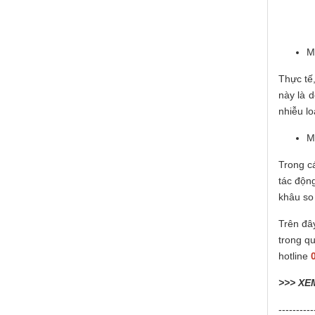
M
Thực tế
này là 
nhiễu l
M
Trong c
tác độn
khâu so
Trên đâ
trong q
hotline
>>> XE
----------