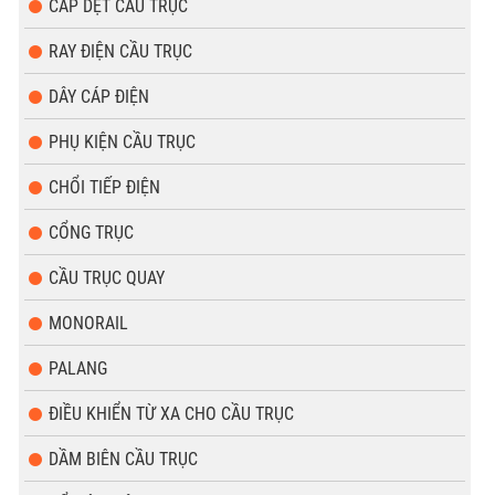
CÁP DẸT CẦU TRỤC
RAY ĐIỆN CẦU TRỤC
DÂY CÁP ĐIỆN
PHỤ KIỆN CẦU TRỤC
CHỔI TIẾP ĐIỆN
CỔNG TRỤC
CẦU TRỤC QUAY
MONORAIL
PALANG
ĐIỀU KHIỂN TỪ XA CHO CẦU TRỤC
DẦM BIÊN CẦU TRỤC