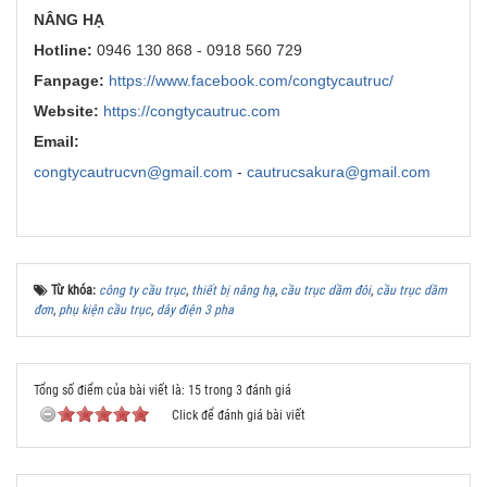
NÂNG HẠ
Hotline:
0946 130 868 - 0918 560 729
Fanpage:
https://www.facebook.com/congtycautruc/
Website:
https://congtycautruc.com
Email:
congtycautrucvn@gmail.com
-
cautrucsakura@gmail.com
Từ khóa:
công ty cầu trục
,
thiết bị nâng hạ
,
cầu trục dầm đôi
,
cầu trục dầm
đơn
,
phụ kiện cầu trục
,
dây điện 3 pha
Tổng số điểm của bài viết là: 15 trong 3 đánh giá
Click để đánh giá bài viết