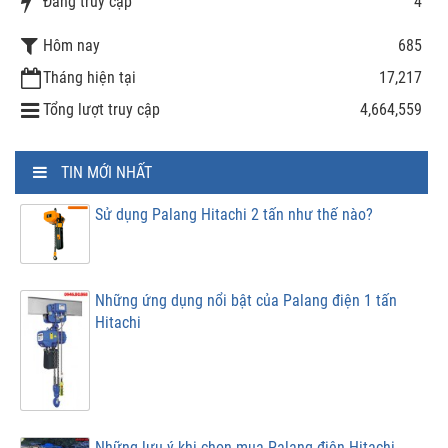
Đang truy cập
4
Hôm nay
685
Tháng hiện tại
17,217
Tổng lượt truy cập
4,664,559
TIN MỚI NHẤT
Sử dụng Palang Hitachi 2 tấn như thế nào?
Những ứng dụng nổi bật của Palang điện 1 tấn
Hitachi
Những lưu ý khi chọn mua Palang điện Hitachi