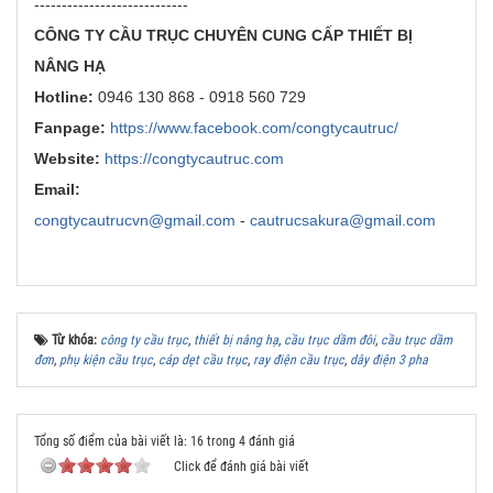
----------------------------
CÔNG TY CẦU TRỤC CHUYÊN CUNG CẤP THIẾT BỊ
NÂNG HẠ
Hotline:
0946 130 868 - 0918 560 729
Fanpage:
https://www.facebook.com/congtycautruc/
Website:
https://congtycautruc.com
Email:
congtycautrucvn@gmail.com
-
cautrucsakura@gmail.com
Từ khóa:
công ty cầu trục
,
thiết bị nâng hạ
,
cầu trục dầm đôi
,
cầu trục dầm
đơn
,
phụ kiện cầu trục
,
cáp dẹt cầu trục
,
ray điện cầu trục
,
dây điện 3 pha
Tổng số điểm của bài viết là: 16 trong 4 đánh giá
Click để đánh giá bài viết