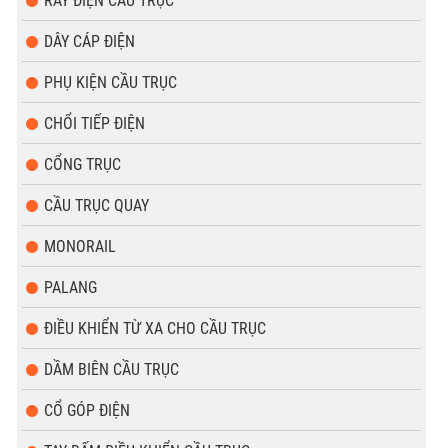
RAY ĐIỆN CẦU TRỤC
DÂY CÁP ĐIỆN
PHỤ KIỆN CẦU TRỤC
CHỔI TIẾP ĐIỆN
CỔNG TRỤC
CẦU TRỤC QUAY
MONORAIL
PALANG
ĐIỀU KHIỂN TỪ XA CHO CẦU TRỤC
DẦM BIÊN CẦU TRỤC
CỔ GÓP ĐIỆN