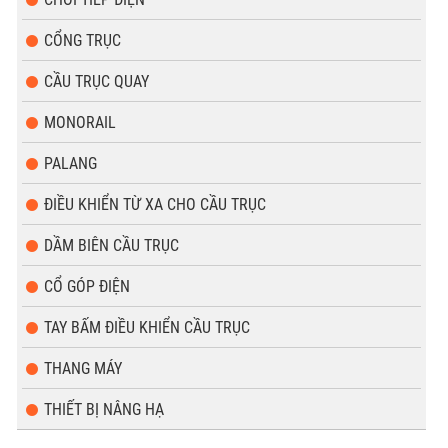
CỔNG TRỤC
CẦU TRỤC QUAY
MONORAIL
PALANG
ĐIỀU KHIỂN TỪ XA CHO CẦU TRỤC
DẦM BIÊN CẦU TRỤC
CỔ GÓP ĐIỆN
TAY BẤM ĐIỀU KHIỂN CẦU TRỤC
THANG MÁY
THIẾT BỊ NÂNG HẠ