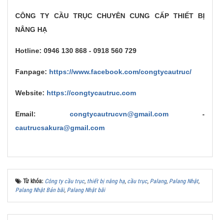
CÔNG TY CẦU TRỤC CHUYÊN CUNG CẤP THIẾT BỊ
NÂNG HẠ
Hotline: 0946 130 868 - 0918 560 729
Fanpage:
https://www.facebook.com/congtycautruc/
Website:
https://congtycautruc.com
Email:
congtycautrucvn@gmail.com
-
cautrucsakura@gmail.com
Từ khóa:
Công ty cầu trục
,
thiết bị nâng hạ
,
cầu trục
,
Palang
,
Palang Nhật
,
Palang Nhật Bản bãi
,
Palang Nhật bãi