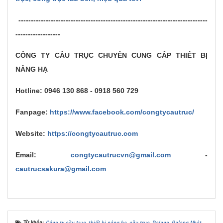
----------------------------------------------------------------------------
------------------
CÔNG TY CẦU TRỤC CHUYÊN CUNG CẤP THIẾT BỊ
NÂNG HẠ
Hotline: 0946 130 868 - 0918 560 729
Fanpage:
https://www.facebook.com/congtycautruc/
Website:
https://congtycautruc.com
Email:
congtycautrucvn@gmail.com
-
cautrucsakura@gmail.com
Từ khóa:
Công ty cầu trục
,
thiết bị nâng hạ
,
cầu trục
,
Palang
,
Palang Nhật
,