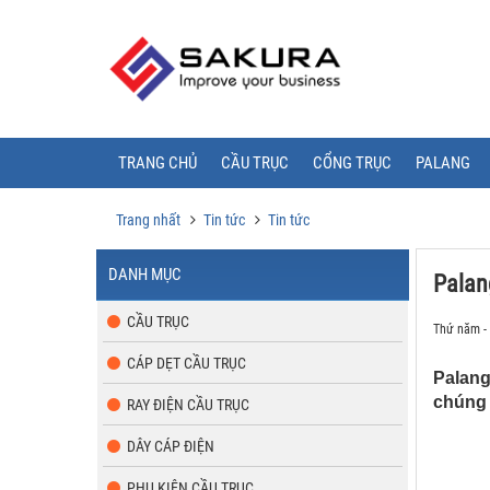
TRANG CHỦ
CẦU TRỤC
CỔNG TRỤC
PALANG
Trang nhất
Tin tức
Tin tức
DANH MỤC
Palan
CẦU TRỤC
Thứ năm -
CÁP DẸT CẦU TRỤC
Palang
chúng 
RAY ĐIỆN CẦU TRỤC
DÂY CÁP ĐIỆN
PHỤ KIỆN CẦU TRỤC