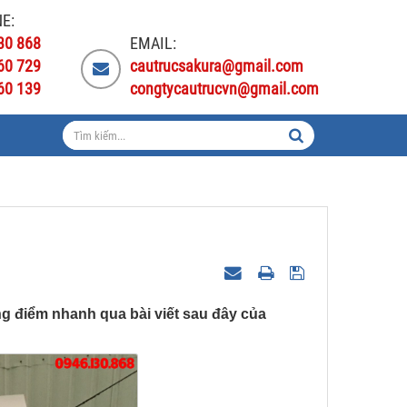
E:
30 868
EMAIL:
60 729
cautrucsakura@gmail.com
60 139
congtycautrucvn@gmail.com
g điểm nhanh qua bài viết sau đây của