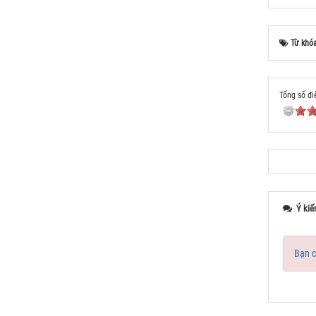
Từ khó
Tổng số đi
Ý kiế
Bạn c