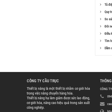
Tủ điệ
Quy t
So sá
Đôi n
Điều 
Tìm h
Dầm c
CÔNG TY CẦU TRỤC
THÔNG 
Thiết bị nâng là một thiết bị nhằm cơ giới hóa
CÔNG TY
trong việc nâng chuyển hàng hóa.
094
Thiết bị nâng hạ làm giảm được sức lao động,
cơ giới hóa, nâng cao hiệu quả trong sản xuất
cau
công nghiệp.
htt