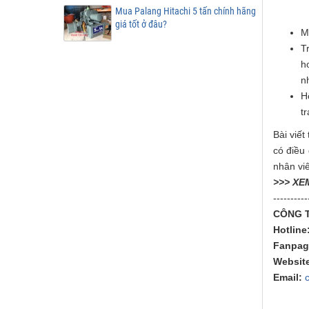
Mua Palang Hitachi 5 tấn chính hãng
giá tốt ở đâu?
M
T
h
n
H
t
Bài viết
có điều 
nhân viê
>>> XE
----------
CÔNG T
Hotline
Fanpag
Website
Email: