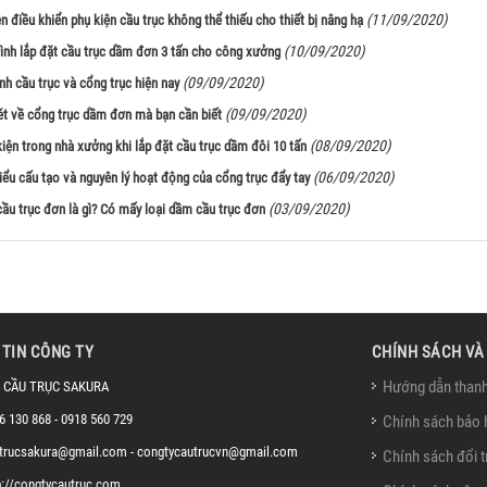
(11/09/2020)
n điều khiển phụ kiện cầu trục không thể thiếu cho thiết bị nâng hạ
(10/09/2020)
rình lắp đặt cầu trục dầm đơn 3 tấn cho công xưởng
(09/09/2020)
nh cầu trục và cổng trục hiện nay
(09/09/2020)
ét về cổng trục dầm đơn mà bạn cần biết
(08/09/2020)
kiện trong nhà xưởng khi lắp đặt cầu trục dầm đôi 10 tấn
(06/09/2020)
iểu cấu tạo và nguyên lý hoạt động của cổng trục đẩy tay
(03/09/2020)
ầu trục đơn là gì? Có mấy loại dầm cầu trục đơn
TIN CÔNG TY
CHÍNH SÁCH VÀ
Hướng dẫn thanh
 CẦU TRỤC SAKURA
6 130 868 - 0918 560 729
Chính sách bảo 
trucsakura@gmail.com - congtycautrucvn@gmail.com
Chính sách đổi t
p://congtycautruc.com