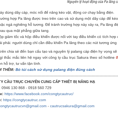
Nguyên lý hoạt động của Pa lăng c
áy dùng dây cáp, móc nối để nâng kéo vật, động cơ chạy bằng điện.
rường hợp Pa lăng được treo trên cao và sử dụng một dây cáp để kéo v
oặc ngả nghiêng hỗ tương. Để tránh trường hợp này xảy ra, Pa lăng đi
hau qua mặt phẳng giữa tang.
ộp giảm tốc và hộp điều khiển được nối với tay điều khiển có tích hợp
rái phải. người dùng chỉ cần điều khiển Pa lăng theo các nút tương ứng
 trên chia sẻ đến bạn cấu tạo và nguyên lý palang cáp điện hy vọng sẽ 
gì thắc mắc liên hệ ngay với công ty cầu trục Sakura theo số hotline
0
n hỗ trợ, tư vấn tận tình.
M THÊM:
Bỏ túi cách sử dụng palang điện đúng cách
------------------------------------------------------------------------------------------
Y CẦU TRỤC CHUYÊN CUNG CẤP THIẾT BỊ NÂNG HẠ
:
0946 130 868 - 0918 560 729
e:
https://www.facebook.com/congtycautruc/
:
https://congtycautruc.com
congtycautrucvn@gmail.com
-
cautrucsakura@gmail.com