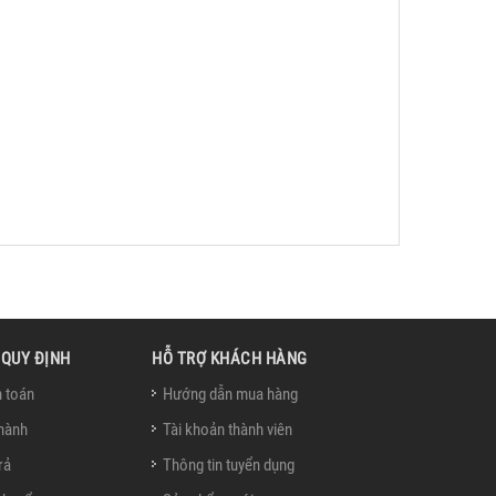
 QUY ĐỊNH
HỖ TRỢ KHÁCH HÀNG
 toán
Hướng dẫn mua hàng
hành
Tài khoản thành viên
rả
Thông tin tuyển dụng