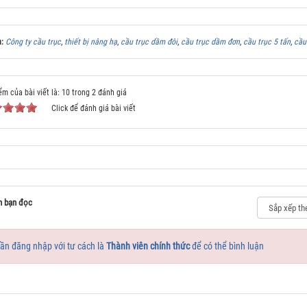
a:
Công ty cầu trục
,
thiết bị nâng hạ
,
cầu trục dầm đôi
,
cầu trục dầm đơn
,
cầu trục 5 tấn
,
cầu
ểm của bài viết là: 10 trong 2 đánh giá
Click để đánh giá bài viết
n bạn đọc
ần đăng nhập với tư cách là
Thành viên chính thức
để có thể bình luận