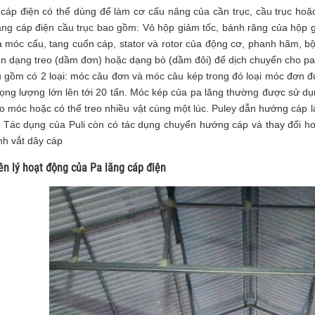
 cáp điện có thể dùng để làm cơ cấu nâng của cần trục, cầu trục hoặ
ng cáp điện cầu trục bao gồm: Vỏ hộp giảm tốc, bánh răng của hộp giả
 móc cẩu, tang cuốn cáp, stator và rotor của động cơ, phanh hãm, bộ 
n dạng treo (dầm đơn) hoặc dạng bò (dầm đôi) để dịch chuyển cho pala
 gồm có 2 loại: móc câu đơn và móc câu kép trong đó loại móc đơn đ
rọng lượng lớn lên tới 20 tấn. Móc kép của pa lăng thường được sử dụ
 móc hoặc có thể treo nhiều vật cùng một lúc. Puley dẫn hướng cáp
. Tác dụng của Puli còn có tác dụng chuyển hướng cáp và thay đổi hoặ
nh vắt dây cáp
ên lý hoạt động của Pa lăng cáp điện