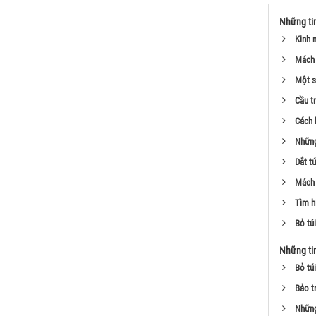
Những ti
Kinh 
Mách 
Một s
Cầu tr
Cách 
Những
Dắt t
Mách 
Tìm h
Bỏ túi
Những ti
Bỏ tú
Bảo t
Những 