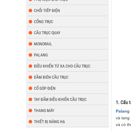
CHỔI TIẾP ĐIỆN
CỔNG TRỤC
CẦU TRỤC QUAY
MONORAIL
PALANG
ĐIỀU KHIỂN TỪ XA CHO CẦU TRỤC
DẦM BIÊN CẦU TRỤC
CỔ GÓP ĐIỆN
TAY BẤM ĐIỀU KHIỂN CẦU TRỤC
1. Cấu t
THANG MÁY
Palang
và tang 
THIẾT BỊ NÂNG HẠ
và có th