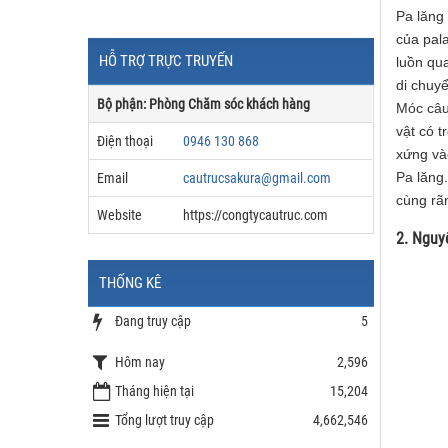
Pa lăng
của pala
HỖ TRỢ TRỰC TRUYẾN
luồn qua
di chuyể
Bộ phận: Phòng Chăm sóc khách hàng
Móc câu
vật có t
Điện thoại
0946 130 868
xứng vào
Pa lăng
Email
cautrucsakura@gmail.com
cùng rã
Website
https://congtycautruc.com
2. Nguy
THỐNG KÊ
Đang truy cập
5
Hôm nay
2,596
Tháng hiện tại
15,204
Tổng lượt truy cập
4,662,546