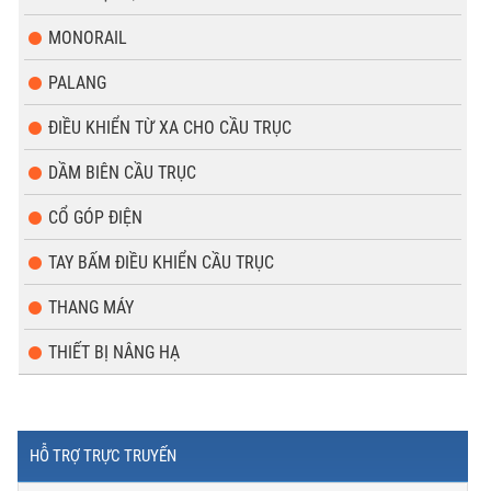
MONORAIL
PALANG
ĐIỀU KHIỂN TỪ XA CHO CẦU TRỤC
DẦM BIÊN CẦU TRỤC
CỔ GÓP ĐIỆN
TAY BẤM ĐIỀU KHIỂN CẦU TRỤC
THANG MÁY
THIẾT BỊ NÂNG HẠ
HỖ TRỢ TRỰC TRUYẾN