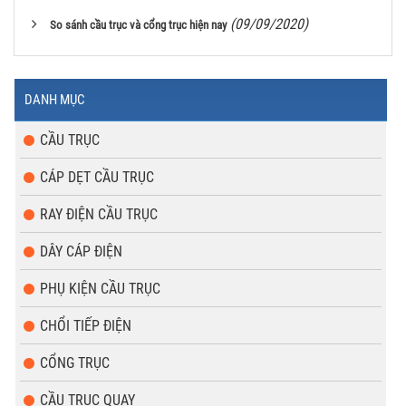
(09/09/2020)
So sánh cầu trục và cổng trục hiện nay
DANH MỤC
CẦU TRỤC
CÁP DẸT CẦU TRỤC
RAY ĐIỆN CẦU TRỤC
DÂY CÁP ĐIỆN
PHỤ KIỆN CẦU TRỤC
CHỔI TIẾP ĐIỆN
CỔNG TRỤC
CẦU TRỤC QUAY