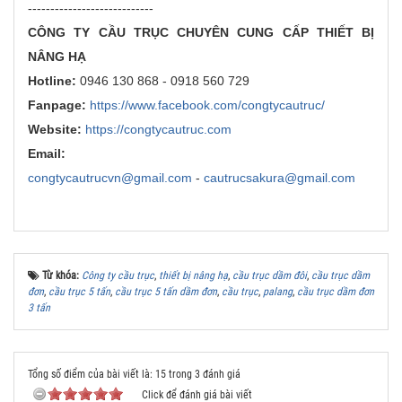
----------------------------
CÔNG TY CẦU TRỤC CHUYÊN CUNG CẤP THIẾT BỊ
NÂNG HẠ
Hotline:
0946 130 868 - 0918 560 729
Fanpage:
https://www.facebook.com/congtycautruc/
Website:
https://congtycautruc.com
Email:
congtycautrucvn@gmail.com
-
cautrucsakura@gmail.com
Từ khóa:
Công ty cầu trục
,
thiết bị nâng hạ
,
cầu trục dầm đôi
,
cầu trục dầm
đơn
,
cầu trục 5 tấn
,
cầu trục 5 tấn dầm đơn
,
cầu trục
,
palang
,
cầu trục dầm đơn
3 tấn
Tổng số điểm của bài viết là: 15 trong 3 đánh giá
Click để đánh giá bài viết