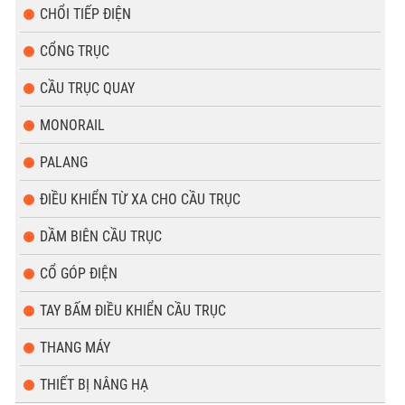
CHỔI TIẾP ĐIỆN
CỔNG TRỤC
CẦU TRỤC QUAY
MONORAIL
PALANG
ĐIỀU KHIỂN TỪ XA CHO CẦU TRỤC
DẦM BIÊN CẦU TRỤC
CỔ GÓP ĐIỆN
TAY BẤM ĐIỀU KHIỂN CẦU TRỤC
THANG MÁY
THIẾT BỊ NÂNG HẠ