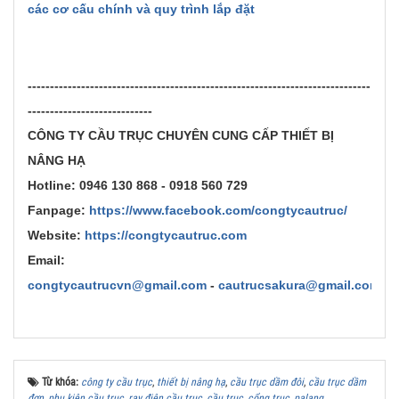
các cơ cấu chính và quy trình lắp đặt
-----------------------------------------------------------------------------
----------------------------
CÔNG TY CẦU TRỤC CHUYÊN CUNG CẤP THIẾT BỊ
NÂNG HẠ
Hotline:
0946 130 868 - 0918 560 729
Fanpage:
https://www.facebook.com/congtycautruc/
Website:
https://congtycautruc.com
Email:
congtycautrucvn@gmail.com
-
cautrucsakura@gmail.com
Từ khóa:
công ty cầu trục
,
thiết bị nâng hạ
,
cầu trục dầm đôi
,
cầu trục dầm
đơn
,
phụ kiện cầu trục
,
ray điện cầu trục
,
cầu trục
,
cổng trục
,
palang