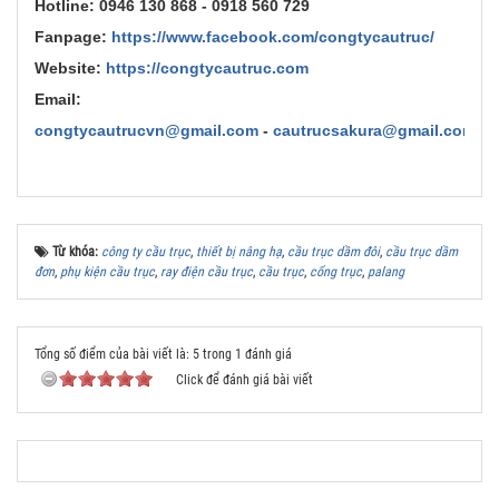
Hotline:
0946 130 868 - 0918 560 729
Fanpage:
https://www.facebook.com/congtycautruc/
Website:
https://congtycautruc.com
Email:
congtycautrucvn@gmail.com
-
cautrucsakura@gmail.com
Từ khóa:
công ty cầu trục
,
thiết bị nâng hạ
,
cầu trục dầm đôi
,
cầu trục dầm
đơn
,
phụ kiện cầu trục
,
ray điện cầu trục
,
cầu trục
,
cổng trục
,
palang
Tổng số điểm của bài viết là: 5 trong 1 đánh giá
Click để đánh giá bài viết