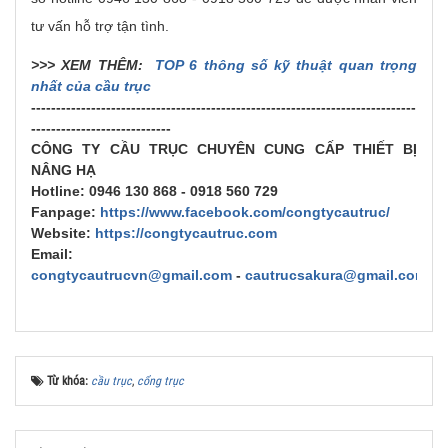
tư vấn hỗ trợ tận tình.
>>> XEM THÊM:
TOP 6 thông số kỹ thuật quan trọng
nhất của cầu trục
-----------------------------------------------------------------------------
----------------------------
CÔNG TY CẦU TRỤC CHUYÊN CUNG CẤP THIẾT BỊ
NÂNG HẠ
Hotline:
0946 130 868 - 0918 560 729
Fanpage:
https://www.facebook.com/congtycautruc/
Website:
https://congtycautruc.com
Email:
congtycautrucvn@gmail.com
-
cautrucsakura@gmail.com
Từ khóa:
cầu trục
,
cổng trục