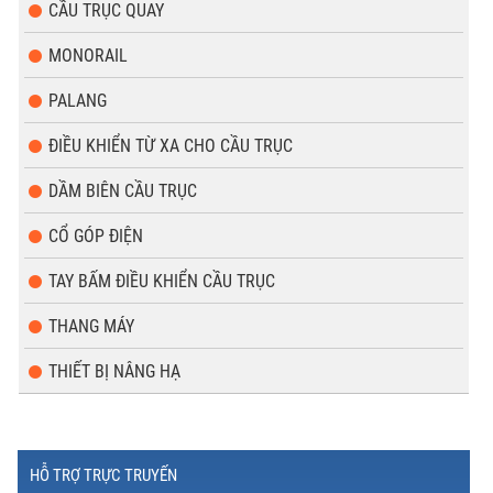
CẦU TRỤC QUAY
MONORAIL
PALANG
ĐIỀU KHIỂN TỪ XA CHO CẦU TRỤC
DẦM BIÊN CẦU TRỤC
CỔ GÓP ĐIỆN
TAY BẤM ĐIỀU KHIỂN CẦU TRỤC
THANG MÁY
THIẾT BỊ NÂNG HẠ
HỖ TRỢ TRỰC TRUYẾN