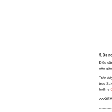
5. Xa nơ
Điều cần
nếu gần 
Trên đâ
trục Sa
hotline
>>>XE
----------