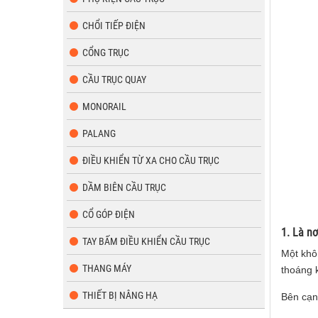
CHỔI TIẾP ĐIỆN
CỔNG TRỤC
CẦU TRỤC QUAY
MONORAIL
PALANG
ĐIỀU KHIỂN TỪ XA CHO CẦU TRỤC
DẦM BIÊN CẦU TRỤC
CỔ GÓP ĐIỆN
1. Là nơ
TAY BẤM ĐIỀU KHIỂN CẦU TRỤC
Một khôn
THANG MÁY
thoáng k
THIẾT BỊ NÂNG HẠ
Bên cạnh