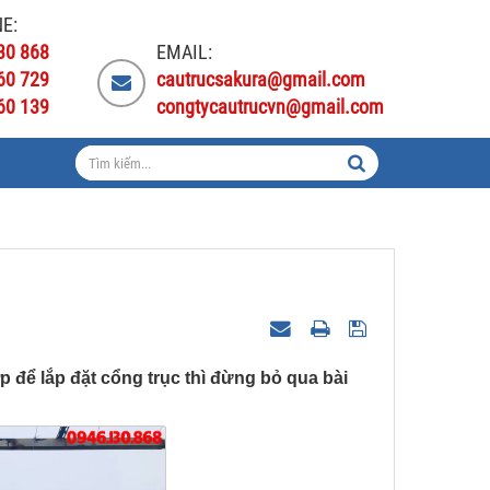
E:
30 868
EMAIL:
60 729
cautrucsakura@gmail.com
60 139
congtycautrucvn@gmail.com
để lắp đặt cổng trục thì đừng bỏ qua bài