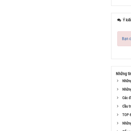
Ý kiế
Bạn c
Những ti
Những
Những
Các đ
Cầu t
TOP 6
Những