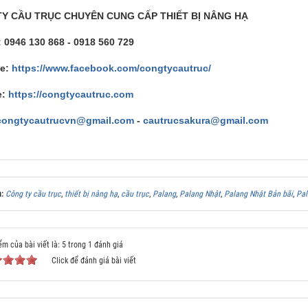
Y CẦU TRỤC CHUYÊN CUNG CẤP THIẾT BỊ NÂNG HẠ
: 0946 130 868 - 0918 560 729
e:
https://www.facebook.com/congtycautruc/
e:
https://congtycautruc.com
congtycautrucvn@gmail.com
-
cautrucsakura@gmail.com
a:
Công ty cầu trục
,
thiết bị nâng hạ
,
cầu trục
,
Palang
,
Palang Nhật
,
Palang Nhật Bản bãi
,
Pal
ểm của bài viết là: 5 trong 1 đánh giá
Click để đánh giá bài viết