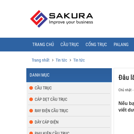
TRANG CHỦ
CẦU TRỤC
CỔNG TRỤC
PALANG
Trang nhất
Tin tức
Tin tức
DANH MỤC
Đâu l
CẦU TRỤC
Chủ nhật -
CÁP DẸT CẦU TRỤC
Nếu bạ
viết d
RAY ĐIỆN CẦU TRỤC
DÂY CÁP ĐIỆN
PHỤ KIỆN CẦU TRỤC