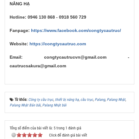
NÂNG HẠ
Hotline: 0946 130 868 - 0918 560 729
Fanpage:
https://www.facebook.com/congtycautruc/
Website:
https://congtycautruc.com
Email: congtycautrucvn@gmail.com -
cautrucsakura@gmail.com
Từ khóa:
Công ty cầu trục
,
thiết bị nâng hạ
,
cầu trục
,
Palang
,
Palang Nhật
,
Palang Nhật Bản bãi
,
Palang Nhật bãi
Tổng số điểm của bài viết là: 5 trong 1 đánh giá
Click để đánh giá bài viết