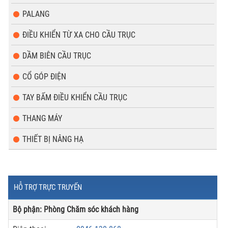
PALANG
ĐIỀU KHIỂN TỪ XA CHO CẦU TRỤC
DẦM BIÊN CẦU TRỤC
CỔ GÓP ĐIỆN
TAY BẤM ĐIỀU KHIỂN CẦU TRỤC
THANG MÁY
THIẾT BỊ NÂNG HẠ
HỖ TRỢ TRỰC TRUYẾN
Bộ phận: Phòng Chăm sóc khách hàng