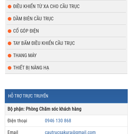
ĐIỀU KHIỂN TỪ XA CHO CẦU TRỤC
DẦM BIÊN CẦU TRỤC
CỔ GÓP ĐIỆN
TAY BẤM ĐIỀU KHIỂN CẦU TRỤC
THANG MÁY
THIẾT BỊ NÂNG HẠ
HỖ TRỢ TRỰC TRUYẾN
Bộ phận: Phòng Chăm sóc khách hàng
Điện thoại
0946 130 868
Email
cautrucsakura@gmail.com