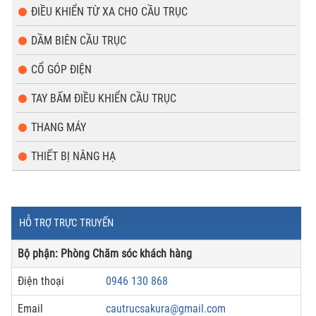
ĐIỀU KHIỂN TỪ XA CHO CẦU TRỤC
DẦM BIÊN CẦU TRỤC
CỔ GÓP ĐIỆN
TAY BẤM ĐIỀU KHIỂN CẦU TRỤC
THANG MÁY
THIẾT BỊ NÂNG HẠ
HỖ TRỢ TRỰC TRUYẾN
Bộ phận: Phòng Chăm sóc khách hàng
Điện thoại
0946 130 868
Email
cautrucsakura@gmail.com