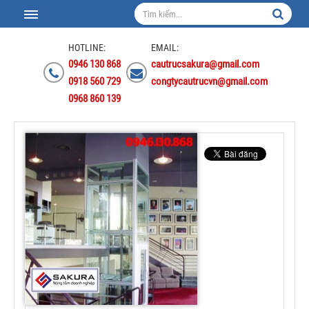
HOTLINE:
EMAIL:
0946 130 868
cautrucsakura@gmail.com
0918 560 729
congtycautrucvn@gmail.com
0968 860 139