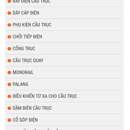
RAY ĐIỆN CẦU TRỤC
DÂY CÁP ĐIỆN
PHỤ KIỆN CẦU TRỤC
CHỔI TIẾP ĐIỆN
CỔNG TRỤC
CẦU TRỤC QUAY
MONORAIL
PALANG
ĐIỀU KHIỂN TỪ XA CHO CẦU TRỤC
DẦM BIÊN CẦU TRỤC
CỔ GÓP ĐIỆN