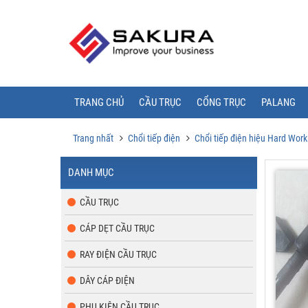
TRANG CHỦ
CẦU TRỤC
CỔNG TRỤC
PALANG
Trang nhất
Chổi tiếp điện
Chổi tiếp điện hiệu Hard Work
DANH MỤC
CẦU TRỤC
CÁP DẸT CẦU TRỤC
RAY ĐIỆN CẦU TRỤC
DÂY CÁP ĐIỆN
PHỤ KIỆN CẦU TRỤC