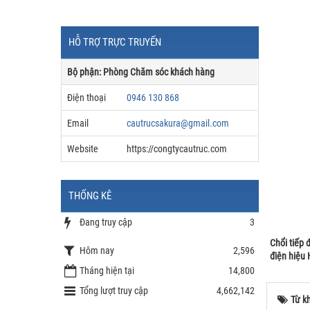
HỖ TRỢ TRỰC TRUYẾN
Bộ phận: Phòng Chăm sóc khách hàng
Điện thoại
0946 130 868
Email
cautrucsakura@gmail.com
Website
https://congtycautruc.com
THỐNG KÊ
Đang truy cập
3
Chổi tiếp 
Hôm nay
2,596
điện hiệu
Tháng hiện tại
14,800
Tổng lượt truy cập
4,662,142
Từ k