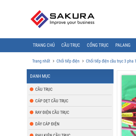
TRANG CHỦ
CẦU TRỤC
CỔNG TRỤC
PALANG
Trang nhất
Chổi tiếp điện
Chổi tiếp điện cầu trục 3 pha
DANH MỤC
CẦU TRỤC
CÁP DẸT CẦU TRỤC
RAY ĐIỆN CẦU TRỤC
DÂY CÁP ĐIỆN
PHỤ KIỆN CẦU TRỤC