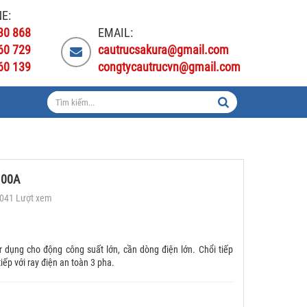
E:
30 868
EMAIL:
60 729
cautrucsakura@gmail.com
60 139
congtycautrucvn@gmail.com
 100A
5041 Lượt xem
ử dụng cho động công suất lớn, cần dòng điện lớn. Chổi tiếp
tiếp với ray điện an toàn 3 pha.