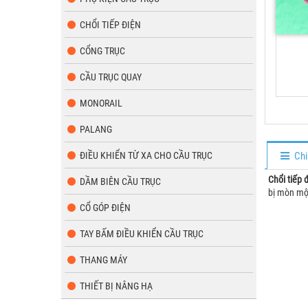
CHỔI TIẾP ĐIỆN
CỔNG TRỤC
CẦU TRỤC QUAY
MONORAIL
PALANG
ĐIỀU KHIỂN TỪ XA CHO CẦU TRỤC
Chi
Chổi tiếp 
DẦM BIÊN CẦU TRỤC
bị mòn mộ
CỔ GÓP ĐIỆN
TAY BẤM ĐIỀU KHIỂN CẦU TRỤC
THANG MÁY
THIẾT BỊ NÂNG HẠ