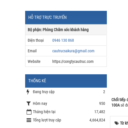
HỖ TRỢ TRỰC TRUYẾN
Bộ phận: Phòng Chăm sóc khách hàng
Điện thoại
0946 130 868
Email
cautrucsakura@gmail.com
Website
https://congtycautruc.com
THỐNG KÊ
Đang truy cập
2
Chổi tiếp 
Hôm nay
950
100A
sẽ đ
Tháng hiện tại
17,482
Tổng lượt truy cập
4,664,824
Từ k