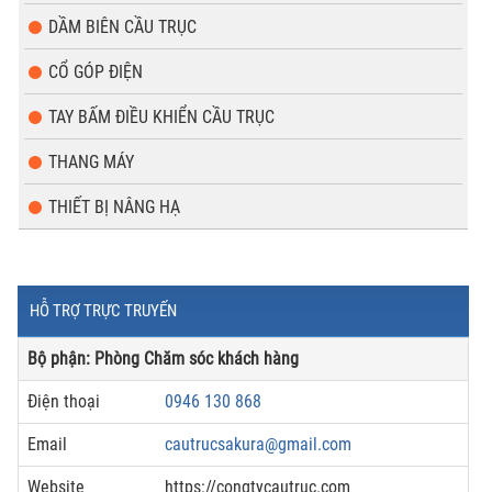
DẦM BIÊN CẦU TRỤC
CỔ GÓP ĐIỆN
TAY BẤM ĐIỀU KHIỂN CẦU TRỤC
THANG MÁY
THIẾT BỊ NÂNG HẠ
HỖ TRỢ TRỰC TRUYẾN
Bộ phận: Phòng Chăm sóc khách hàng
Điện thoại
0946 130 868
Email
cautrucsakura@gmail.com
Website
https://congtycautruc.com