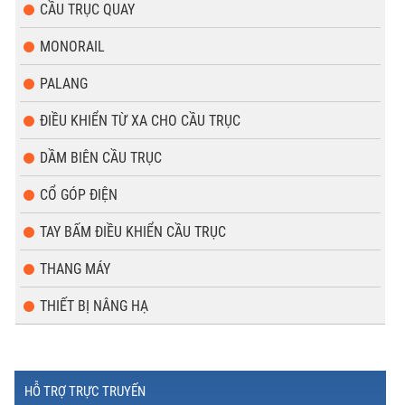
CẦU TRỤC QUAY
MONORAIL
PALANG
ĐIỀU KHIỂN TỪ XA CHO CẦU TRỤC
DẦM BIÊN CẦU TRỤC
CỔ GÓP ĐIỆN
TAY BẤM ĐIỀU KHIỂN CẦU TRỤC
THANG MÁY
THIẾT BỊ NÂNG HẠ
HỖ TRỢ TRỰC TRUYẾN