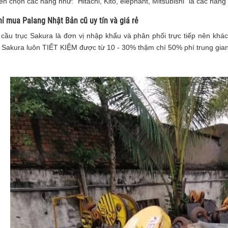
ên chọn các hàng như: "Hitachi, Kito, elephant, Mitsubishi" là các hãng 
hỉ mua Palang Nhật Bản cũ uy tín và giá rẻ
 cầu trục Sakura là đơn vị nhập khẩu và phân phối trực tiếp nên kh
 Sakura luôn TIẾT KIỆM được từ 10 - 30% thậm chí 50% phí trung gian 