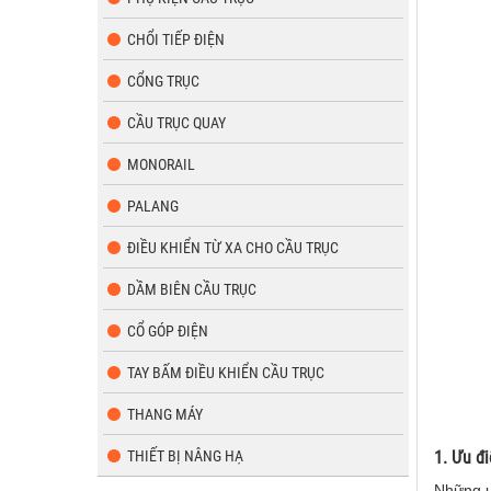
CHỔI TIẾP ĐIỆN
CỔNG TRỤC
CẦU TRỤC QUAY
MONORAIL
PALANG
ĐIỀU KHIỂN TỪ XA CHO CẦU TRỤC
DẦM BIÊN CẦU TRỤC
CỔ GÓP ĐIỆN
TAY BẤM ĐIỀU KHIỂN CẦU TRỤC
THANG MÁY
1. Ưu đ
THIẾT BỊ NÂNG HẠ
Những ư