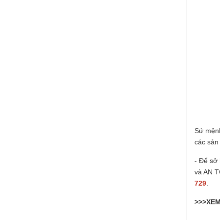
Sứ mệnh
các sản
- Để sở
và AN T
729
.
>>>XE