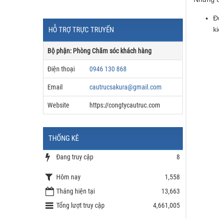
Đ
k
HỖ TRỢ TRỰC TRUYẾN
Bộ phận: Phòng Chăm sóc khách hàng
Điện thoại
0946 130 868
Email
cautrucsakura@gmail.com
Website
https://congtycautruc.com
THỐNG KÊ
Đang truy cập
8
Hôm nay
1,558
Tháng hiện tại
13,663
Tổng lượt truy cập
4,661,005