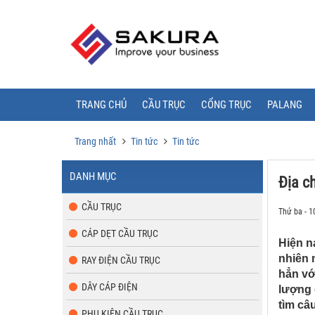
TRANG CHỦ
CẦU TRỤC
CỔNG TRỤC
PALANG
Trang nhất
Tin tức
Tin tức
DANH MỤC
Địa c
CẦU TRỤC
Thứ ba - 1
CÁP DẸT CẦU TRỤC
Hiện n
nhiên 
RAY ĐIỆN CẦU TRỤC
hẳn vớ
DÂY CÁP ĐIỆN
lượng 
tìm câu
PHỤ KIỆN CẦU TRỤC