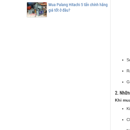
Mua Palang Hitachi 5 tấn chính hãng
giá tốt ở đâu?
S
Rấ
G
2. Nhữn
Khi mua
K
C