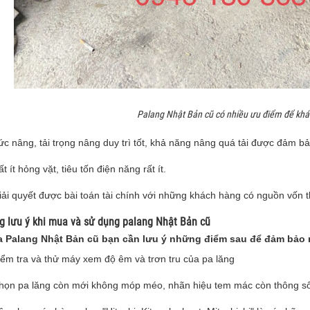
Palang Nhật Bản cũ có nhiều ưu điểm để khá
ức nâng, tải trọng nâng duy trì tốt, khả năng nâng quá tải được đảm b
t ít hỏng vặt, tiêu tốn điện năng rất ít.
iải quyết được bài toán tài chính với những khách hàng có nguồn vốn 
g lưu ý khi mua và sử dụng palang Nhật Bản cũ
 Palang Nhật Bản cũ bạn cần lưu ý những điểm sau để đảm bảo m
iểm tra và thử máy xem độ êm và trơn tru của pa lăng
họn pa lăng còn mới không móp méo, nhãn hiệu tem mác còn thông số