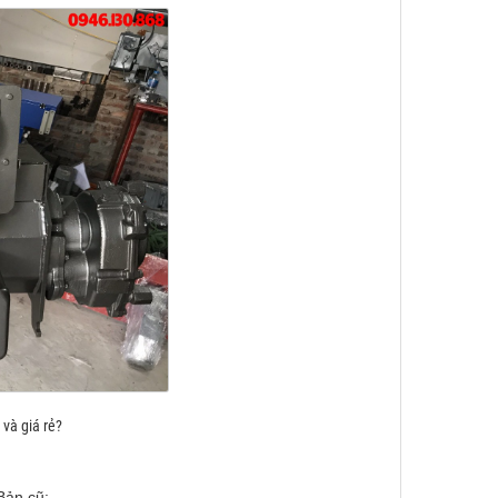
 và giá rẻ?
Bản cũ: