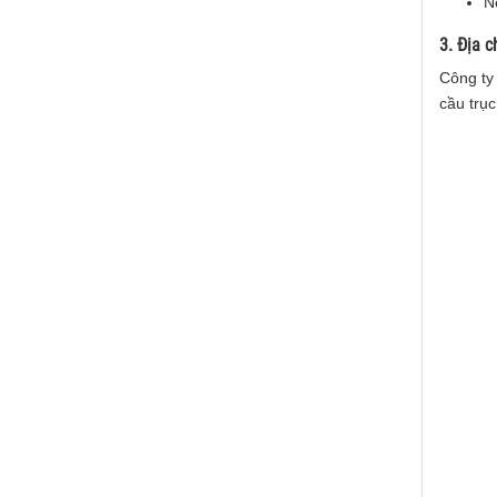
N
3. Địa c
Công ty
cầu trục