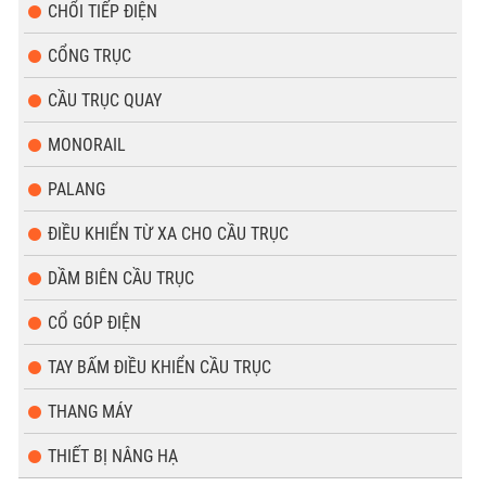
CHỔI TIẾP ĐIỆN
CỔNG TRỤC
CẦU TRỤC QUAY
MONORAIL
PALANG
ĐIỀU KHIỂN TỪ XA CHO CẦU TRỤC
DẦM BIÊN CẦU TRỤC
CỔ GÓP ĐIỆN
TAY BẤM ĐIỀU KHIỂN CẦU TRỤC
THANG MÁY
THIẾT BỊ NÂNG HẠ