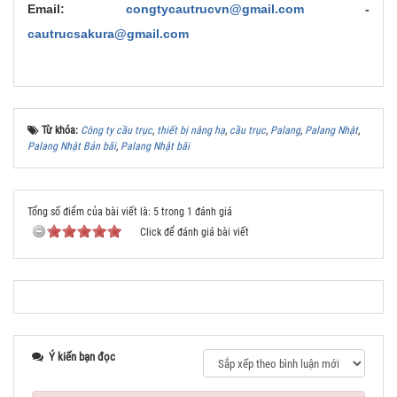
Email:
congtycautrucvn@gmail.com
-
cautrucsakura@gmail.com
Từ khóa:
Công ty cầu trục
,
thiết bị nâng hạ
,
cầu trục
,
Palang
,
Palang Nhật
,
Palang Nhật Bản bãi
,
Palang Nhật bãi
Tổng số điểm của bài viết là: 5 trong 1 đánh giá
Click để đánh giá bài viết
Ý kiến bạn đọc