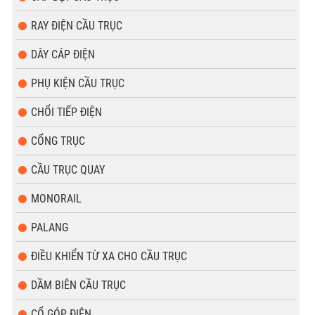
RAY ĐIỆN CẦU TRỤC
DÂY CÁP ĐIỆN
PHỤ KIỆN CẦU TRỤC
CHỔI TIẾP ĐIỆN
CỔNG TRỤC
CẦU TRỤC QUAY
MONORAIL
PALANG
ĐIỀU KHIỂN TỪ XA CHO CẦU TRỤC
DẦM BIÊN CẦU TRỤC
CỔ GÓP ĐIỆN