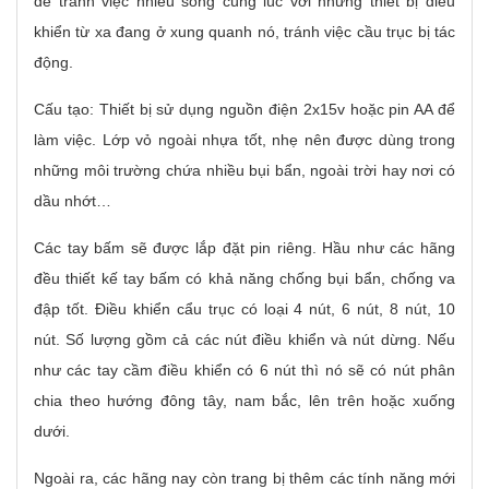
để tránh việc nhiễu sóng cùng lúc với những thiết bị điều
khiển từ xa đang ở xung quanh nó, tránh việc cầu trục bị tác
động.
Cấu tạo: Thiết bị sử dụng nguồn điện 2x15v hoặc pin AA để
làm việc. Lớp vỏ ngoài nhựa tốt, nhẹ nên được dùng trong
những môi trường chứa nhiều bụi bẩn, ngoài trời hay nơi có
dầu nhớt…
Các tay bấm sẽ được lắp đặt pin riêng. Hầu như các hãng
đều thiết kế tay bấm có khả năng chống bụi bẩn, chống va
đập tốt. Điều khiển cẩu trục có loại 4 nút, 6 nút, 8 nút, 10
nút. Số lượng gồm cả các nút điều khiển và nút dừng. Nếu
như các tay cầm điều khiển có 6 nút thì nó sẽ có nút phân
chia theo hướng đông tây, nam bắc, lên trên hoặc xuống
dưới.
Ngoài ra, các hãng nay còn trang bị thêm các tính năng mới