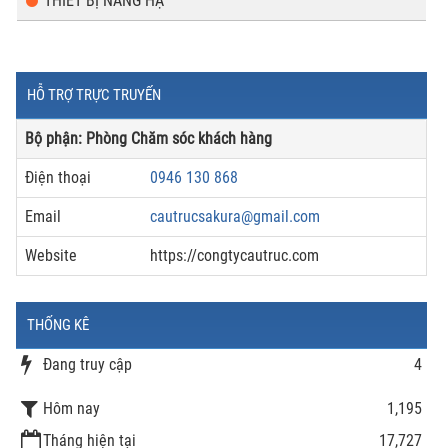
THIẾT BỊ NÂNG HẠ
HỖ TRỢ TRỰC TRUYẾN
Bộ phận: Phòng Chăm sóc khách hàng
Điện thoại
0946 130 868
Email
cautrucsakura@gmail.com
Website
https://congtycautruc.com
THỐNG KÊ
Đang truy cập
4
Hôm nay
1,195
Tháng hiện tại
17,727