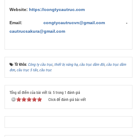
Website:
https://congtycautruc.com
Email:
congtycautrucvn@gmail.com
-
cautrucsakura@gmail.com
Từ khóa:
Công ty cầu trục
,
thiết bị nâng hạ
,
cầu trục dầm đôi
,
cầu trục dầm
đơn
,
cầu trục 5 tấn
,
cầu trục
Tổng số điểm của bài viết là: 5 trong 1 đánh giá
Click để đánh giá bài viết