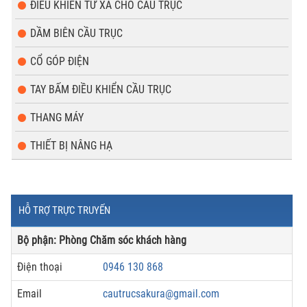
ĐIỀU KHIỂN TỪ XA CHO CẦU TRỤC
DẦM BIÊN CẦU TRỤC
CỔ GÓP ĐIỆN
TAY BẤM ĐIỀU KHIỂN CẦU TRỤC
THANG MÁY
THIẾT BỊ NÂNG HẠ
HỖ TRỢ TRỰC TRUYẾN
Bộ phận: Phòng Chăm sóc khách hàng
Điện thoại
0946 130 868
Email
cautrucsakura@gmail.com