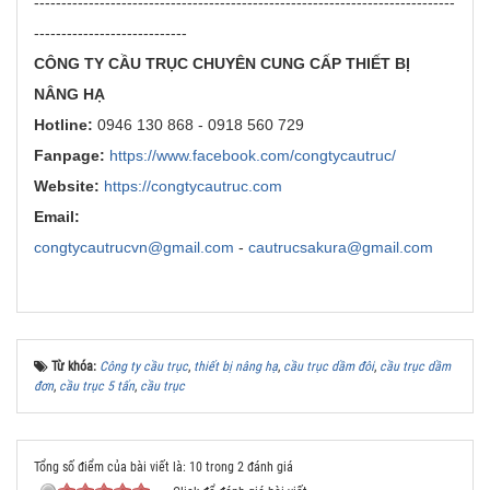
-----------------------------------------------------------------------------
----------------------------
CÔNG TY CẦU TRỤC CHUYÊN CUNG CẤP THIẾT BỊ
NÂNG HẠ
Hotline:
0946 130 868 - 0918 560 729
Fanpage:
https://www.facebook.com/congtycautruc/
Website:
https://congtycautruc.com
Email:
congtycautrucvn@gmail.com
-
cautrucsakura@gmail.com
Từ khóa:
Công ty cầu trục
,
thiết bị nâng hạ
,
cầu trục dầm đôi
,
cầu trục dầm
đơn
,
cầu trục 5 tấn
,
cầu trục
Tổng số điểm của bài viết là: 10 trong 2 đánh giá