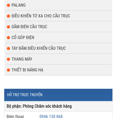
PALANG
ĐIỀU KHIỂN TỪ XA CHO CẦU TRỤC
DẦM BIÊN CẦU TRỤC
CỔ GÓP ĐIỆN
TAY BẤM ĐIỀU KHIỂN CẦU TRỤC
THANG MÁY
THIẾT BỊ NÂNG HẠ
HỖ TRỢ TRỰC TRUYẾN
Bộ phận: Phòng Chăm sóc khách hàng
Điện thoại
0946 130 868