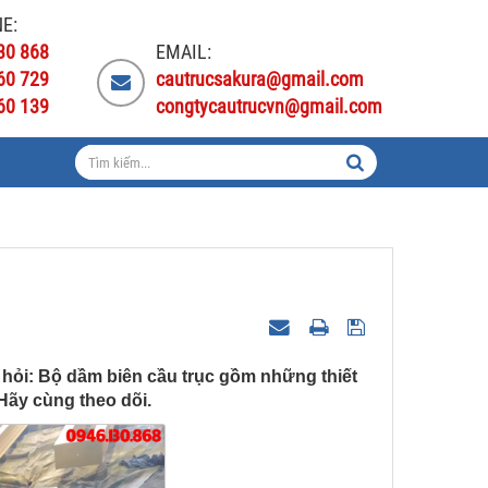
E:
30 868
EMAIL:
60 729
cautrucsakura@gmail.com
60 139
congtycautrucvn@gmail.com
 hỏi: Bộ dầm biên cầu trục gồm những thiết
Hãy cùng theo dõi.