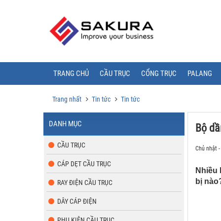
TRANG CHỦ
CẦU TRỤC
CỔNG TRỤC
PALANG
Trang nhất
Tin tức
Tin tức
DANH MỤC
Bộ dầ
CẦU TRỤC
Chủ nhật -
CÁP DẸT CẦU TRỤC
Nhiều 
bị nào
RAY ĐIỆN CẦU TRỤC
DÂY CÁP ĐIỆN
PHỤ KIỆN CẦU TRỤC