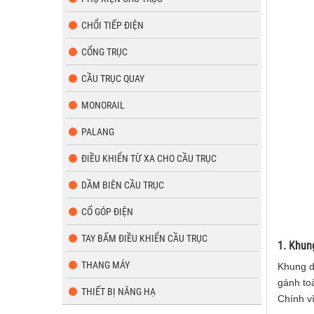
CHỔI TIẾP ĐIỆN
CỔNG TRỤC
CẦU TRỤC QUAY
MONORAIL
PALANG
ĐIỀU KHIỂN TỪ XA CHO CẦU TRỤC
DẦM BIÊN CẦU TRỤC
CỔ GÓP ĐIỆN
TAY BẤM ĐIỀU KHIỂN CẦU TRỤC
1. Khu
THANG MÁY
Khung d
gánh to
THIẾT BỊ NÂNG HẠ
Chính vì