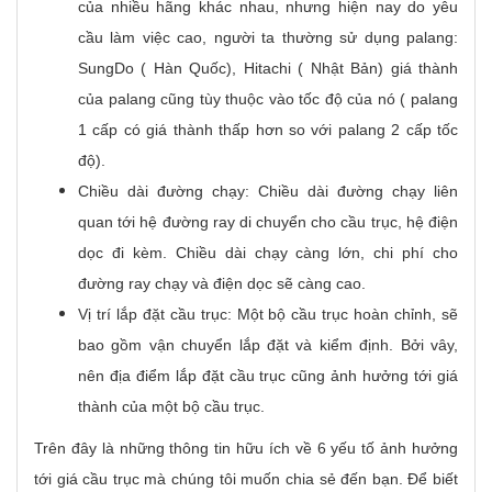
của nhiều hãng khác nhau, nhưng hiện nay do yêu
cầu làm việc cao, người ta thường sử dụng palang:
SungDo ( Hàn Quốc), Hitachi ( Nhật Bản) giá thành
của palang cũng tùy thuộc vào tốc độ của nó ( palang
1 cấp có giá thành thấp hơn so với palang 2 cấp tốc
độ).
Chiều dài đường chạy: Chiều dài đường chạy liên
quan tới hệ đường ray di chuyển cho cầu trục, hệ điện
dọc đi kèm. Chiều dài chạy càng lớn, chi phí cho
đường ray chạy và điện dọc sẽ càng cao.
Vị trí lắp đặt cầu trục: Một bộ cầu trục hoàn chỉnh, sẽ
bao gồm vận chuyển lắp đặt và kiểm định. Bởi vây,
nên địa điểm lắp đặt cầu trục cũng ảnh hưởng tới giá
thành của một bộ cầu trục.
Trên đây là những thông tin hữu ích về 6 yếu tố ảnh hưởng
tới giá cầu trục mà chúng tôi muốn chia sẻ đến bạn. Để biết