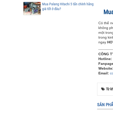
Mua Palang Hitachi 5 tấn chính hãng
giá tốt ở đâu?
Mua
Có thể n
không phả
một tron
trong kin
ngay
HO
-----------
CÔNG T
Hotline:
Fanpag
Website
Email:
c
Từ k
SẢN PHẨ