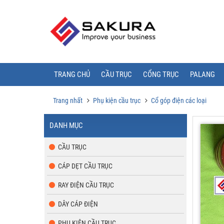
TRANG CHỦ
CẦU TRỤC
CỔNG TRỤC
PALANG
Trang nhất
Phụ kiện cầu trục
Cổ góp điện các loại
DANH MỤC
CẦU TRỤC
CÁP DẸT CẦU TRỤC
RAY ĐIỆN CẦU TRỤC
DÂY CÁP ĐIỆN
PHỤ KIỆN CẦU TRỤC