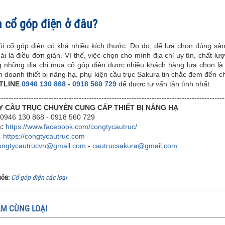
 cổ góp điện ở đâu?
ói cổ góp điện có khá nhiều kích thước. Do đo, để lựa chọn đúng 
i là điều đơn giản. Vì thế, việc chọn cho mình địa chỉ uy tín, chất 
g những địa chỉ mua cổ góp điện được nhiều khách hàng lựa chọn l
h doanh thiết bị nâng hạ, phụ kiện cầu trục Sakura tin chắc đem đến 
TLINE
0946 130 868
-
0918 560 729
để được tư vấn tận tình nhất.
------------------------------------------------------------------------------------------
Y CẦU TRỤC CHUYÊN CUNG CẤP THIẾT BỊ NÂNG HẠ
0946 130 868 - 0918 560 729
e:
https://www.facebook.com/congtycautruc/
:
https://congtycautruc.com
ongtycautrucvn@gmail.com
-
cautrucsakura@gmail.com
hóa:
Cổ góp điện các loại
M CÙNG LOẠI