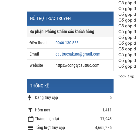
Cổ góp đ
Cổ góp đ
Cổ góp đ
HỖ TRỢ TRỰC TRUYẾN
Cổ góp đ
Cổ góp đ
Bộ phận: Phòng Chăm sóc khách hàng
Cổ góp đ
Cổ góp đ
Điện thoại
0946 130 868
Cổ góp đ
Cổ góp đ
Email
cautrucsakura@gmail.com
Cổ góp đ
Cổ góp đ
Website
https://congtycautruc.com
Cổ góp đ
>>> Tìm 
THỐNG KÊ
Đang truy cập
5
Hôm nay
1,411
Tháng hiện tại
17,943
Tổng lượt truy cập
4,665,285