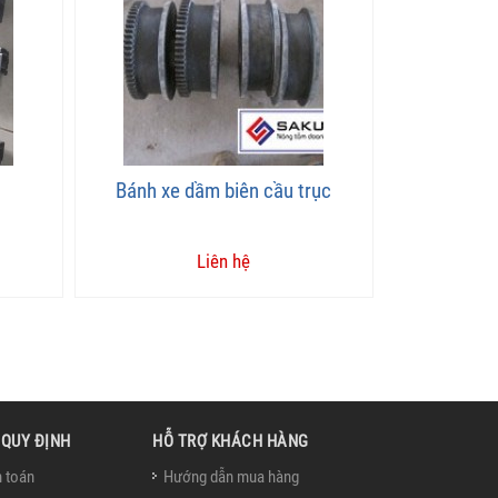
Bánh xe dầm biên cầu trục
Liên hệ
 QUY ĐỊNH
HỖ TRỢ KHÁCH HÀNG
 toán
Hướng dẫn mua hàng