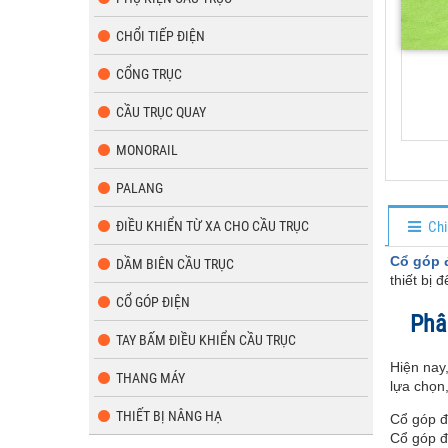
CHỔI TIẾP ĐIỆN
CỔNG TRỤC
CẦU TRỤC QUAY
MONORAIL
PALANG
ĐIỀU KHIỂN TỪ XA CHO CẦU TRỤC
Chi
Cổ góp 
DẦM BIÊN CẦU TRỤC
thiết bị
CỔ GÓP ĐIỆN
Phân
TAY BẤM ĐIỀU KHIỂN CẦU TRỤC
Hiện nay
THANG MÁY
lựa chọn,
THIẾT BỊ NÂNG HẠ
Cổ góp đ
Cổ góp đ