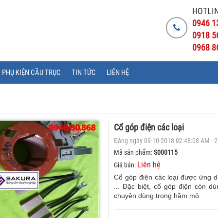
HOTLIN
0946 1
0918 5
0968 8
PHỤ KIỆN CẦU TRỤC
TIN TỨC
LIÊN HỆ
Cổ góp điện các loại
Đăng ngày 09-10-2018 02:48:08 AM - 
Mã sản phẩm:
S000115
Liên hệ
Giá bán:
Cổ góp điện các loại được ứng d
... Đặc biệt, cổ góp điện còn d
chuyên dùng trong hầm mỏ.