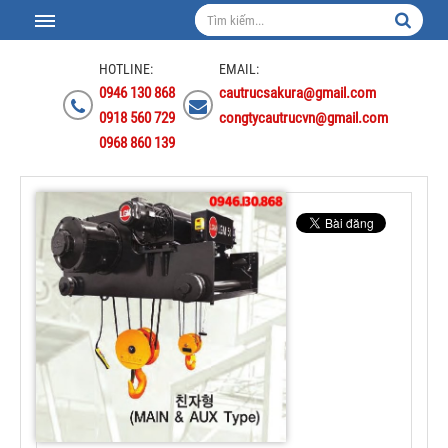
HOTLINE:
EMAIL:
0946 130 868
cautrucsakura@gmail.com
0918 560 729
congtycautrucvn@gmail.com
0968 860 139