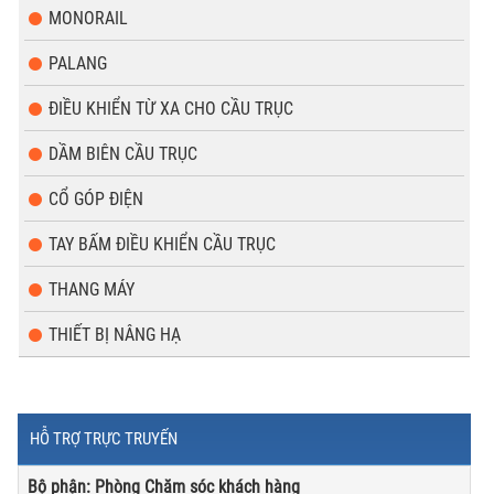
MONORAIL
PALANG
ĐIỀU KHIỂN TỪ XA CHO CẦU TRỤC
DẦM BIÊN CẦU TRỤC
CỔ GÓP ĐIỆN
TAY BẤM ĐIỀU KHIỂN CẦU TRỤC
THANG MÁY
THIẾT BỊ NÂNG HẠ
HỖ TRỢ TRỰC TRUYẾN
Bộ phận: Phòng Chăm sóc khách hàng