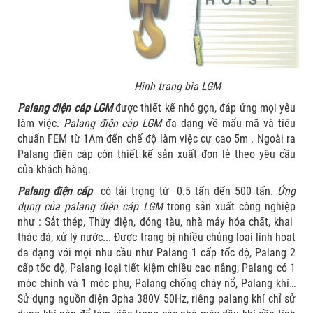
Hình trang bìa LGM
Palang điện cáp LGM
được thiết kế nhỏ gọn, đáp ứng mọi yêu
làm việc.
Palang điện cáp LGM
đa dạng về mẩu mã và tiêu
chuẩn FEM từ 1Am đến chế độ làm việc cự cao 5m . Ngoài ra
Palang điện cáp còn thiết kế sản xuất đơn lẻ theo yêu cầu
của khách hàng.
Palang điện cáp
có tải trọng từ 0.5 tấn đến 500 tấn.
Ứng
dụng của palang điện cáp LGM
trong sản xuất công nghiệp
như : Sắt thép, Thủy điện, đóng tàu, nhà máy hóa chất, khai
thác đá, xử lý nước... Được trang bị nhiều chủng loại linh hoạt
đa dạng với mọi nhu cầu như Palang 1 cấp tốc độ, Palang 2
cấp tốc độ, Palang loại tiết kiệm chiều cao nâng, Palang có 1
móc chính và 1 móc phụ, Palang chống cháy nổ, Palang khí…
Sử dụng nguồn điện 3pha 380V 50Hz, riêng palang khí chỉ sử