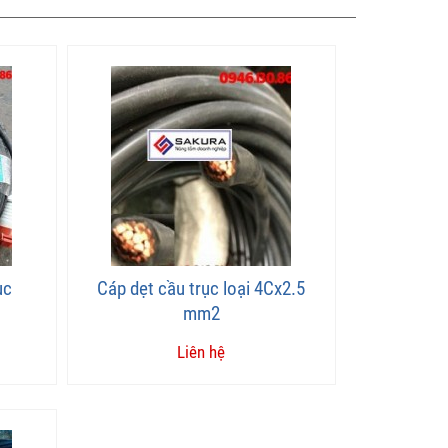
ục
Cáp dẹt cầu trục loại 4Cx2.5
mm2
Liên hệ