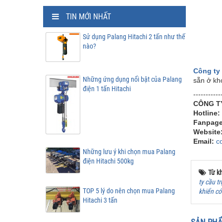
TIN MỚI NHẤT
Sử dụng Palang Hitachi 2 tấn như thế
nào?
Công ty 
Những ứng dụng nổi bật của Palang
sẵn ở kho
điện 1 tấn Hitachi
-----------
CÔNG T
Hotline:
Fanpag
Website
Email:
c
Những lưu ý khi chọn mua Palang
điện Hitachi 500kg
Từ k
ty cầu tr
TOP 5 lý do nên chọn mua Palang
khiển có
Hitachi 3 tấn