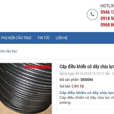
HOTLIN
0946 1
0918 5
0968 8
PHỤ KIỆN CẦU TRỤC
TIN TỨC
LIÊN HỆ
 cho cầu trục
Cáp điều khiển có dây chịu lự
Đăng ngày 09-10-2018 12:12:11 AM - 
Mã sản phẩm:
S000084
Liên hệ
Giá bán:
Cáp điều khiển có dây chịu lực
Cáp điều khiển có dây chịu lực c
palang.