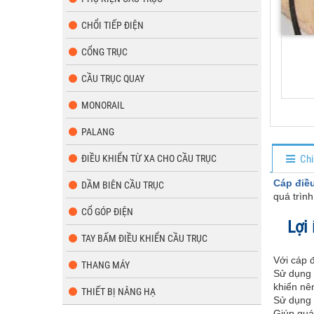
CHỔI TIẾP ĐIỆN
CỔNG TRỤC
CẦU TRỤC QUAY
MONORAIL
PALANG
ĐIỀU KHIỂN TỪ XA CHO CẦU TRỤC
Chi
Cáp điều
DẦM BIÊN CẦU TRỤC
quá trìn
CỔ GÓP ĐIỆN
Lợi 
TAY BẤM ĐIỀU KHIỂN CẦU TRỤC
Với cáp đ
THANG MÁY
Sử dụng 
khiển nên
THIẾT BỊ NÂNG HẠ
Sử dụng 
Giúp quá 