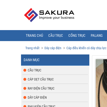
TRANG CHỦ
CẦU TRỤC
CỔNG TRỤC
PALANG
Trang nhất
Dây cáp điện
Cáp điều khiển có dây chịu lực
DANH MỤC
CẦU TRỤC
CÁP DẸT CẦU TRỤC
RAY ĐIỆN CẦU TRỤC
DÂY CÁP ĐIỆN
PHỤ KIỆN CẦU TRỤC