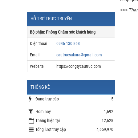
>>> Tham
HỖ TRỢ TRỰC TRUYẾN
Bộ phận: Phòng Chăm sóc khách hàng
Điện thoại
0946 130 868
Email
cautrucsakura@gmail.com
Website
https://congtycautruc.com
THỐNG KÊ
Đang truy cập
5
Hôm nay
1,692
Tháng hiện tại
12,628
Tổng lượt truy cập
4,659,970