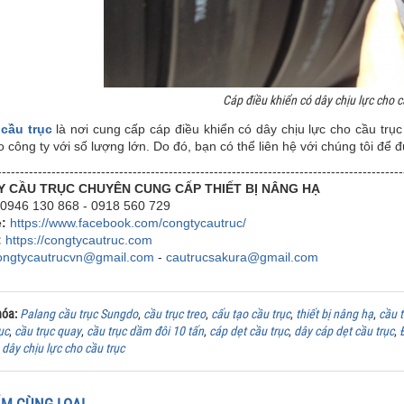
Cáp điều khiển có dây chịu lực cho c
cầu trục
là nơi cung cấp cáp điều khiển có dây chịu lực cho cầu trụ
 công ty với số lượng lớn. Do đó, bạn có thể liên hệ với chúng tôi để
------------------------------------------------------------------------------------------
Y CẦU TRỤC CHUYÊN CUNG CẤP THIẾT BỊ NÂNG HẠ
0946 130 868 - 0918 560 729
e:
https://www.facebook.com/congtycautruc/
:
https://congtycautruc.com
ongtycautrucvn@gmail.com
-
cautrucsakura@gmail.com
hóa:
Palang cầu trục Sungdo
,
cầu trục treo
,
cấu tạo cầu trục
,
thiết bị nâng hạ
,
cầu 
ục
,
cầu trục quay
,
cầu trục dầm đôi 10 tấn
,
cáp dẹt cầu trục
,
dây cáp dẹt cầu trục
,
 dây chịu lực cho cầu trục