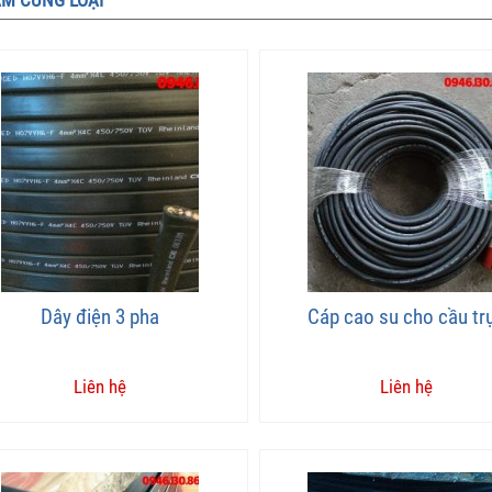
M CÙNG LOẠI
Dây điện 3 pha
Cáp cao su cho cầu tr
Liên hệ
Liên hệ