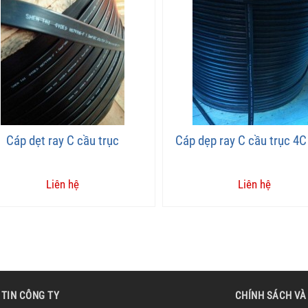
Cáp dẹt ray C cầu trục
Cáp dẹp ray C cầu trục 4C
Liên hệ
Liên hệ
TIN CÔNG TY
CHÍNH SÁCH VÀ