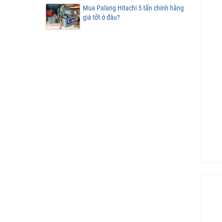
Mua Palang Hitachi 5 tấn chính hãng
giá tốt ở đâu?