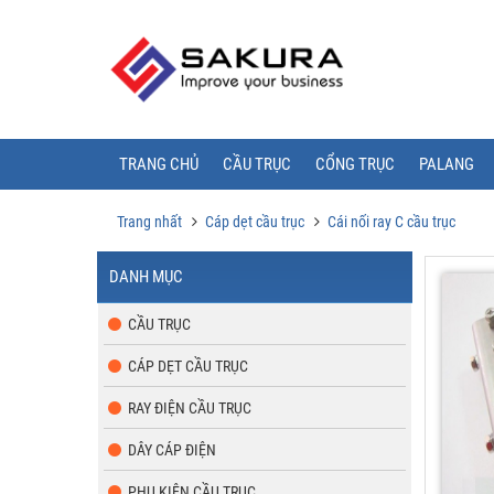
TRANG CHỦ
CẦU TRỤC
CỔNG TRỤC
PALANG
Trang nhất
Cáp dẹt cầu trục
Cái nối ray C cầu trục
DANH MỤC
CẦU TRỤC
CÁP DẸT CẦU TRỤC
RAY ĐIỆN CẦU TRỤC
DÂY CÁP ĐIỆN
PHỤ KIỆN CẦU TRỤC