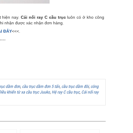
t hiện nay.
Cái nối ray C cầu trục
luôn có ở kho công
khi nhận được xác nhận đơn hàng.
I ĐÂY
<<<.
----
trục dầm đơn
,
cầu trục dầm đơn 5 tấn
,
cầu trục dầm đôi
,
công
Điều khiển từ xa cầu trục Juuko
,
Hệ ray C cầu trục
,
Cái nối ray